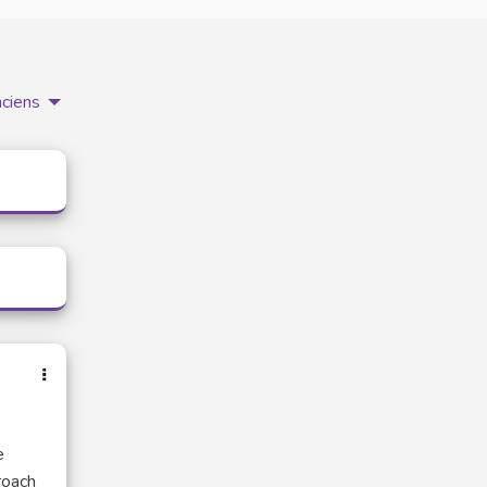
nciens
e
roach