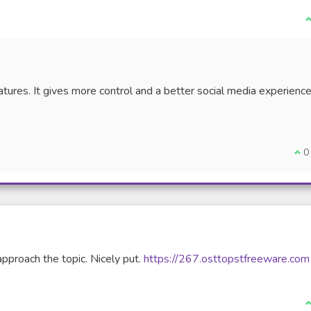
J
tures. It gives more control and a better social media experience
Je 
0
pproach the topic. Nicely put.
https://267.osttopstfreeware.com
J