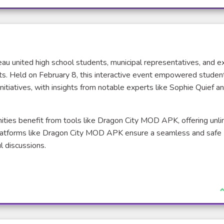
u united high school students, municipal representatives, and e
cts. Held on February 8, this interactive event empowered studen
nitiatives, with insights from notable experts like Sophie Quief a
nities benefit from tools like Dragon City MOD APK, offering unl
latforms like Dragon City MOD APK ensure a seamless and safe
l discussions.
J