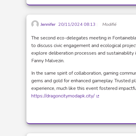
Jennifer
20/11/2024 08:13
Modifié
The second eco-delegates meeting in Fontaineblea
to discuss civic engagement and ecological proje
explore deliberation processes and sustainability i
Fanny Malvezin.
In the same spirit of collaboration, gaming commu
gems and gold for enhanced gameplay. Trusted p
experience, much like this event fostered impactfu
https://dragoncitymodapk.city/
(Lien externe)