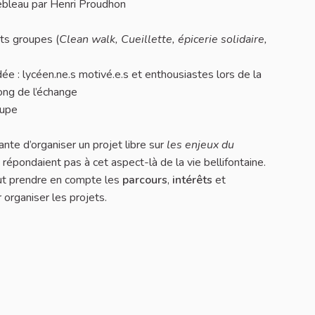
ebleau par Henri Proudhon
nts groupes (
Clean walk, Cueillette, épicerie solidaire,
ée : lycéen.ne.s motivé.e.s et enthousiastes lors de la
long de l’échange
oupe
te d’organiser un projet libre sur
les enjeux du
répondaient pas à cet aspect-là de la vie bellifontaine.
aut prendre en compte les
parcours
,
intérêts
et
r organiser les projets.