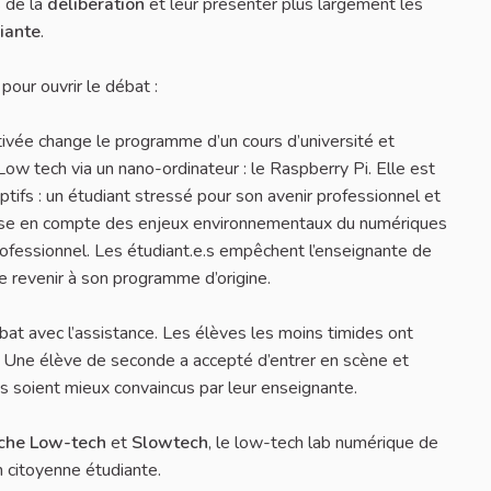
s de la
délibération
et leur présenter plus largement les
iante
.
pour ouvrir le débat :
vée change le programme d’un cours d’université et
Low tech via un nano-ordinateur : le Raspberry Pi. Elle est
ptifs : un étudiant stressé pour son avenir professionnel et
prise en compte des enjeux environnementaux du numériques
rofessionnel. Les étudiant.e.s empêchent l’enseignante de
 de revenir à son programme d’origine.
ébat avec l’assistance. Les élèves les moins timides ont
e. Une élève de seconde a accepté d’entrer en scène et
ts soient mieux convaincus par leur enseignante.
che Low-tech
et
Slowtech
, le low-tech lab numérique de
 citoyenne étudiante.