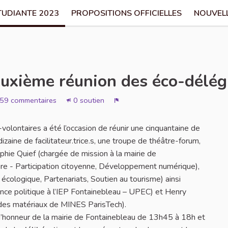
TUDIANTE 2023
PROPOSITIONS OFFICIELLES
NOUVEL
xième réunion des éco-délégu
59 commentaires
0 soutien
Signaler
lontaires a été l’occasion de réunir une cinquantaine de
zaine de facilitateur.trice.s, une troupe de théâtre-forum,
phie Quief (chargée de mission à la mairie de
ire - Participation citoyenne, Développement numérique),
écologique, Partenariats, Soutien au tourisme) ainsi
ence politique à l’IEP Fontainebleau – UPEC) et Henry
 des matériaux de MINES ParisTech).
le d’honneur de la mairie de Fontainebleau de 13h45 à 18h et