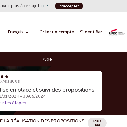
savoir plus à ce sujet
ici
.
"J'accepte"
(Lien externe)
Créer un compte
S'identifier
Français
Choisir la langue
Choose language
Aide
APE 3 SUR 3
ise en place et suivi des propositions
1/01/2024 - 30/05/2024
oir les étapes
DE LA RÉALISATION DES PROPOSITIONS
Plus