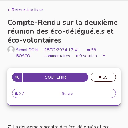
Retour à la liste
Compte-Rendu sur la deuxième
réunion des éco-délégué.e.s et
éco-volontaires
Siromi DON
28/02/2024 17:41
59
BOSCO
commentaires
0 soutien
Signaler
0
SOUTENIR
COMPTE-RENDU SUR LA DEUXI
59
27
Suivre
Compte-Rendu sur la deuxièm
27 abonnés
🤝 La deuxième rencontre des éco-délégués et éco-