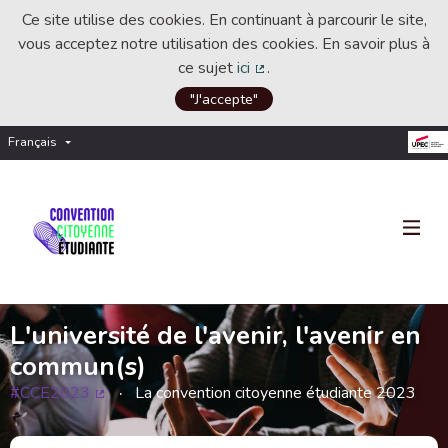
Ce site utilise des cookies. En continuant à parcourir le site,
vous acceptez notre utilisation des cookies. En savoir plus à
ce sujet
ici
.
(Lien externe)
"J'accepte"
Français
Choisir la langue
Choose language
L'université de l'avenir, l'avenir en
commun(s)
#CCE2023
La convention citoyenne étudiante 2023
(Lien externe)