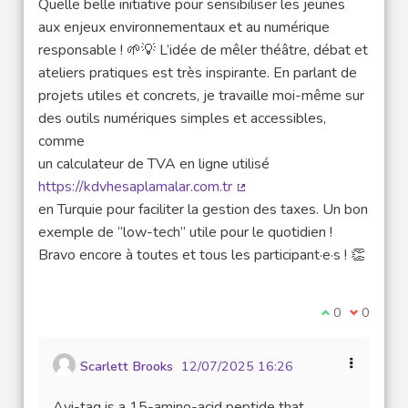
Quelle belle initiative pour sensibiliser les jeunes
aux enjeux environnementaux et au numérique
responsable ! 🌱💡 L’idée de mêler théâtre, débat et
ateliers pratiques est très inspirante. En parlant de
projets utiles et concrets, je travaille moi-même sur
des outils numériques simples et accessibles,
comme
un calculateur de TVA en ligne utilisé
https://kdvhesaplamalar.com.tr
(Lien externe)
en Turquie pour faciliter la gestion des taxes. Un bon
exemple de “low-tech” utile pour le quotidien !
Bravo encore à toutes et tous les participant·e·s ! 👏
Je suis d'acco
0
Je ne sui
0
Scarlett Brooks
12/07/2025 16:26
Avi-tag is a 15-amino-acid peptide that