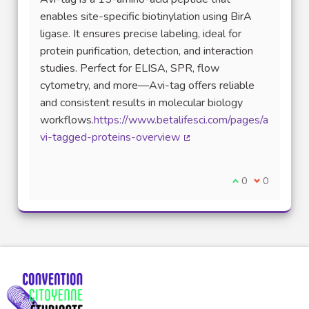
enables site-specific biotinylation using BirA
ligase. It ensures precise labeling, ideal for
protein purification, detection, and interaction
studies. Perfect for ELISA, SPR, flow
cytometry, and more—Avi-tag offers reliable
and consistent results in molecular biology
workflows.
https://www.betalifesci.com/pages/a
vi-tagged-proteins-overview
(Lien externe)
Je suis d'accord
0
Je ne suis 
0