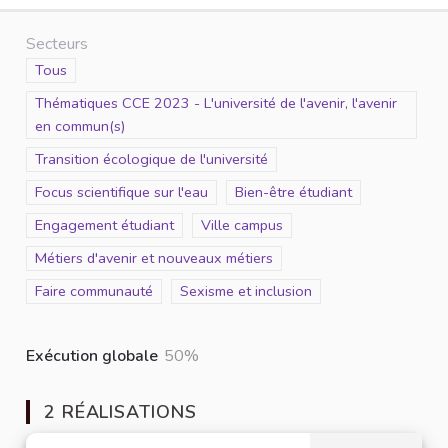
Secteurs
Scope
Tous
Scope
Thématiques CCE 2023 - L'université de l'avenir, l'avenir
en commun(s)
Scope
Transition écologique de l'université
Scope
Focus scientifique sur l'eau
Scope
Bien-être étudiant
Scope
Engagement étudiant
Scope
Ville campus
Scope
Métiers d'avenir et nouveaux métiers
Scope
Faire communauté
Scope
Sexisme et inclusion
Exécution globale
50%
2 RÉALISATIONS