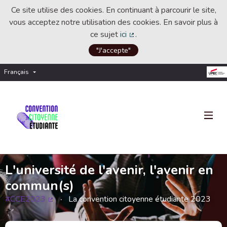
Ce site utilise des cookies. En continuant à parcourir le site,
vous acceptez notre utilisation des cookies. En savoir plus à
ce sujet
ici
.
(Lien externe)
"J'accepte"
Français
Choisir la langue
Choose language
L'université de l'avenir, l'avenir en
commun(s)
#CCE2023
La convention citoyenne étudiante 2023
(Lien externe)