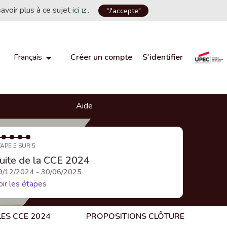
savoir plus à ce sujet
ici
.
"J'accepte"
(Lien externe)
Créer un compte
S'identifier
Français
Choisir la langue
Choose language
Aide
APE 5 SUR 5
uite de la CCE 2024
9/12/2024 - 30/06/2025
oir les étapes
LES CCE 2024
PROPOSITIONS CLÔTURE