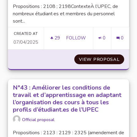
Propositions : 2108 ; 2198ContexteÀ l’UPEC, de
nombreux étudiant·es et membres du personnel
sont...
CREATED AT
29
29 FOLLOWERS
FOLLOW
0
0
07/04/2025
N°65 : SENSIBILISER LES CO
VIEW PROPOSAL
N°65 :
N°43 : Améliorer les conditions de
travail et d’apprentissage en adaptant
l’organisation des cours à tous les
profils d’étudiant.es de l’UPEC
Official proposal
Propositions : 2123 : 2129 : 2325 (amendement de