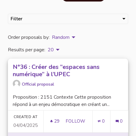
Filter
Order proposals by:
Random
Results per page:
20
N°36 : Créer des “espaces sans
numérique” à l’UPEC
Official proposal
Proposition : 2151 Contexte Cette proposition
répond à un enjeu démocratique en créant un...
CREATED AT
29
29 FOLLOWERS
FOLLOW
0
0
04/04/2025
N°36 : CRÉER DES “ESPACES S