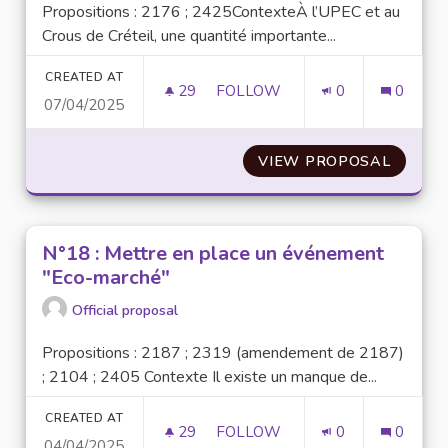
Propositions : 2176 ; 2425ContexteÀ l’UPEC et au
Crous de Créteil, une quantité importante...
CREATED AT
29
29 FOLLOWERS
FOLLOW
0
0
07/04/2025
N°46 : ADOPTER DES EMBALL
VIEW PROPOSAL
N°46 :
N°18 : Mettre en place un événement
"Eco-marché"
Official proposal
Propositions : 2187 ; 2319 (amendement de 2187)
; 2104 ; 2405 Contexte Il existe un manque de...
CREATED AT
29
29 FOLLOWERS
FOLLOW
0
0
04/04/2025
N°18 : METTRE EN PLACE UN