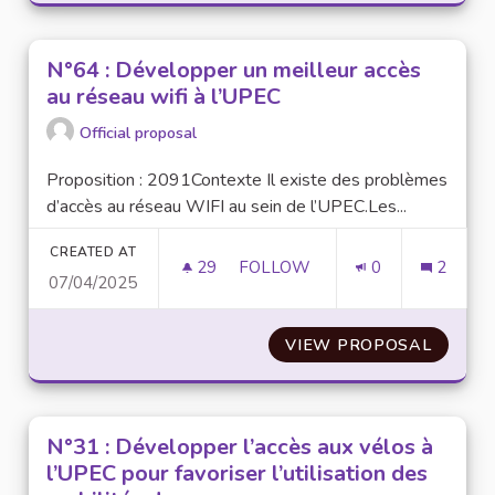
N°64 : Développer un meilleur accès
au réseau wifi à l’UPEC
Official proposal
Proposition : 2091Contexte Il existe des problèmes
d’accès au réseau WIFI au sein de l’UPEC.Les...
CREATED AT
29
29 FOLLOWERS
FOLLOW
0
2
07/04/2025
N°64 : DÉVELOPPER UN MEILL
VIEW PROPOSAL
N°64 :
N°31 : Développer l’accès aux vélos à
l’UPEC pour favoriser l’utilisation des