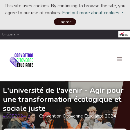
This site uses cookies. By continuing to browse the site, you
agree to our use of cookies.
Find out more about cookies
.
(Ext
I agree
English
Choisir la langue
Choose language
L'université de l'avenir - Agir pour
une transformation écologique et
sociale juste
#CCE2024
Convention Citoyenne Étudiante 2024
(External link)