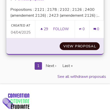
Propositions : 2121 ; 2178 ; 2102 ; 2126 ; 2400
(amendement 2126) ; 2423 (amendement 2126) ;...
CREATED AT
29
29 FOLLOWERS
FOLLOW
0
0
04/04/2025
N°42 : LE MENTORAT COMME OU
VIEW PROPOSAL
N°42 :
1
Next ›
Last »
See all withdrawn proposals