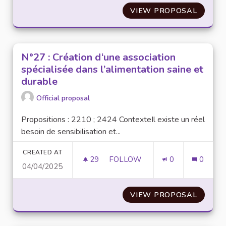
VIEW PROPOSAL
N°36 :
N°27 : Création d‘une association
spécialisée dans l’alimentation saine et
durable
Official proposal
Propositions : 2210 ; 2424 ContexteIl existe un réel
besoin de sensibilisation et...
CREATED AT
29
29 FOLLOWERS
FOLLOW
0
0
04/04/2025
N°27 : CRÉATION D‘UNE ASSO
VIEW PROPOSAL
N°27 :