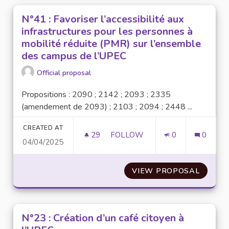
N°41 : Favoriser l’accessibilité aux
infrastructures pour les personnes à
mobilité réduite (PMR) sur l’ensemble
des campus de l’UPEC
Official proposal
Propositions : 2090 ; 2142 ; 2093 ; 2335
(amendement de 2093) ; 2103 ; 2094 ; 2448 ...
CREATED AT
29
29 FOLLOWERS
FOLLOW
0
0
04/04/2025
N°41 : FAVORISER L’ACCESSI
VIEW PROPOSAL
N°41 :
N°23 : Création d’un café citoyen à