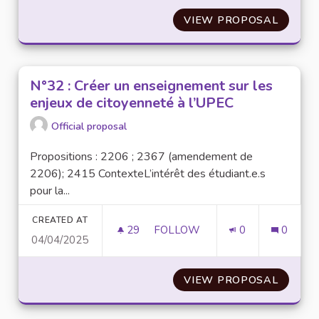
VIEW PROPOSAL
N°77 :
N°32 : Créer un enseignement sur les
enjeux de citoyenneté à l’UPEC
Official proposal
Propositions : 2206 ; 2367 (amendement de
2206); 2415 ContexteL’intérêt des étudiant.e.s
pour la...
CREATED AT
29
29 FOLLOWERS
FOLLOW
0
0
04/04/2025
N°32 : CRÉER UN ENSEIGNEMEN
VIEW PROPOSAL
N°32 :