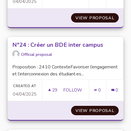
04/04/2025
N°19 : CRÉATION D’UNE FICH
VIEW PROPOSAL
N°19 :
N°24 : Créer un BDE inter campus
Official proposal
Proposition : 2410 ContexteFavoriser l’engagement
et l’interconnexion des étudiant·es...
CREATED AT
29
29 FOLLOWERS
FOLLOW
0
0
04/04/2025
N°24 : CRÉER UN BDE INTER
VIEW PROPOSAL
N°24 :