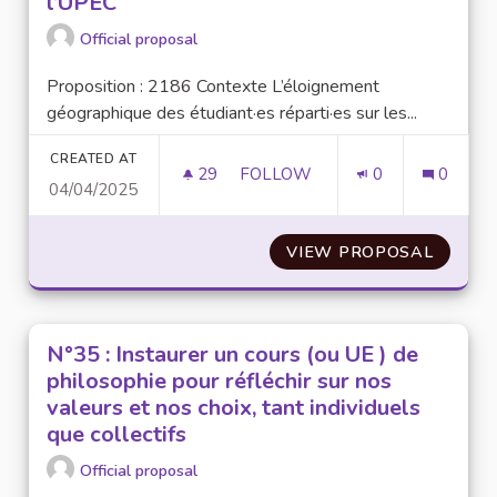
l’UPEC
Official proposal
Proposition : 2186 Contexte L’éloignement
géographique des étudiant·es réparti·es sur les...
CREATED AT
29
29 FOLLOWERS
FOLLOW
0
0
04/04/2025
N°23 : CRÉATION D’UN CAFÉ
VIEW PROPOSAL
N°23 :
N°35 : Instaurer un cours (ou UE ) de
philosophie pour réfléchir sur nos
valeurs et nos choix, tant individuels
que collectifs
Official proposal