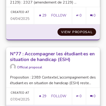
2129) : 2327 (amendement de 2129) ...
CREATED AT
29
29 FOLLOWERS
FOLLOW
0
0
04/04/2025
N°43 : AMÉLIORER LES CONDI
VIEW PROPOSAL
N°43 :
N°77 : Accompagner les étudiant·es en
situation de handicap (ESH)
Official proposal
Proposition : 2389 ContexteL’accompagnement des
étudiant·es en situation de handicap (ESH) reste...
CREATED AT
29
29 FOLLOWERS
FOLLOW
0
0
07/04/2025
N°77 : ACCOMPAGNER LES ÉTU