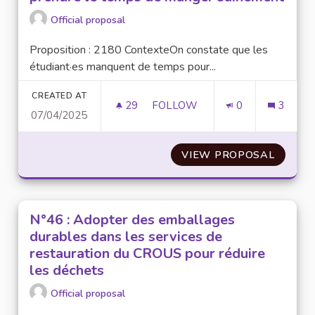
Official proposal
Proposition : 2180 ContexteOn constate que les
étudiant·es manquent de temps pour...
CREATED AT
29
29 FOLLOWERS
FOLLOW
0
3
07/04/2025
N°47 : ADAPTER LES EMPLOI
VIEW PROPOSAL
N°47 :
N°46 : Adopter des emballages
durables dans les services de
restauration du CROUS pour réduire
les déchets
Official proposal