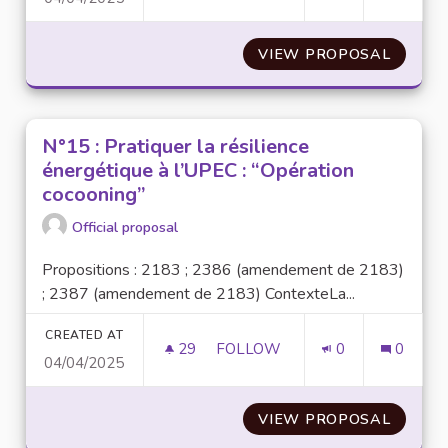
VIEW PROPOSAL
N°18 :
N°15 : Pratiquer la résilience
énergétique à l’UPEC : “Opération
cocooning”
Official proposal
Propositions : 2183 ; 2386 (amendement de 2183)
; 2387 (amendement de 2183) ContexteLa...
CREATED AT
29
29 FOLLOWERS
FOLLOW
0
0
04/04/2025
N°15 : PRATIQUER LA RÉSILIE
VIEW PROPOSAL
N°15 :