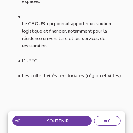
espaces.
Le CROUS
, qui pourrait apporter un soutien
logistique et financier, notamment pour la
résidence universitaire et les services de
restauration.
L’UPEC
Les collectivités territoriales (région et villes)
0
SOUTENIR
N°43 : AMÉLIORER LES CONDI
N°43 : Améliore
0