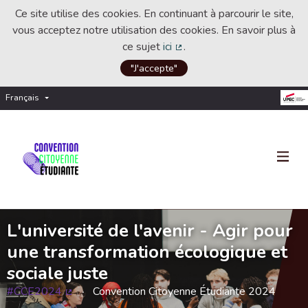
Ce site utilise des cookies. En continuant à parcourir le site,
vous acceptez notre utilisation des cookies. En savoir plus à
ce sujet
ici
.
(Lien externe)
"J'accepte"
Français
Choisir la langue
Choose language
L'université de l'avenir - Agir pour
une transformation écologique et
sociale juste
#CCE2024
Convention Citoyenne Étudiante 2024
(Lien externe)