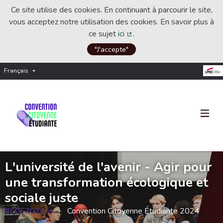
Ce site utilise des cookies. En continuant à parcourir le site,
vous acceptez notre utilisation des cookies. En savoir plus à
ce sujet
ici
.
(Lien externe)
"J'accepte"
Français
Choisir la langue
Choose language
L'université de l'avenir - Agir pour
une transformation écologique et
sociale juste
#CCE2024
Convention Citoyenne Étudiante 2024
(Lien externe)