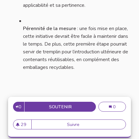
applicabilité et sa pertinence.
Pérennité de la mesure
: une fois mise en place,
cette initiative devrait être facile à maintenir dans
le temps. De plus, cette première étape pourrait
servir de tremplin pour l’introduction ultérieure de
contenants réutilisables, en complément des
emballages recyclables.
0
SOUTENIR
N°46 : ADOPTER DES EMBALL
N°46 : Adopter
0
29
Suivre
N°46 : Adopter des emballage
29 abonnés