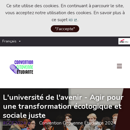
Ce site utilise des cookies. En continuant à parcourir le site,
vous acceptez notre utilisation des cookies. En savoir plus à
ce sujet
ici
.
(Lien externe)
"J'accepte"
Français
Choisir la langue
Choose language
L'université de l'avenir - Agir pour
une transformation écologique et
sociale juste
#CCE2024
Convention Citoyenne Étudiante 2024
(Lien externe)