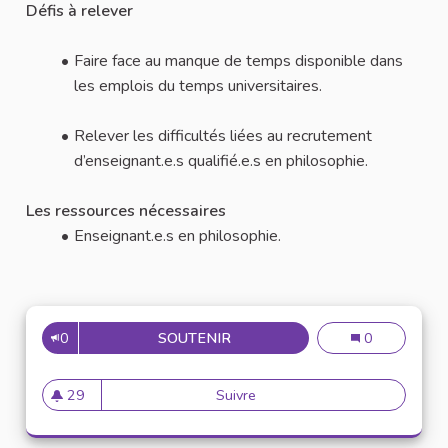
Défis à relever
Faire face au manque de temps disponible dans
les emplois du temps universitaires.
Relever les difficultés liées au recrutement
d’enseignant.e.s qualifié.e.s en philosophie.
Les ressources nécessaires
Enseignant.e.s en philosophie.
0
SOUTENIR
N°35 : INSTAURER UN COURS 
N°35 : Instaure
0
29
Suivre
N°35 : Instaurer un cours (ou 
29 abonnés