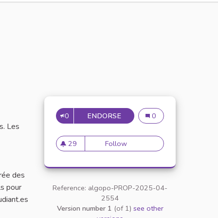
0
ENDORSE
N°63 : AMÉLIORER LA SÉCU
N°63 : Améliorer la séc
0
s. Les
29
Follow
N°63 : Améliorer la sécurité 
29 followers
trée des
ls pour
Reference: algopo-PROP-2025-04-
2554
udiant.es
Version number 1
(of 1)
see other