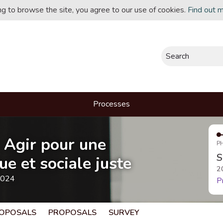
ing to browse the site, you agree to our use of cookies.
Find out 
Search
Processes
- Agir pour une
P
S
e et sociale juste
2
2024
P
OPOSALS
PROPOSALS
SURVEY