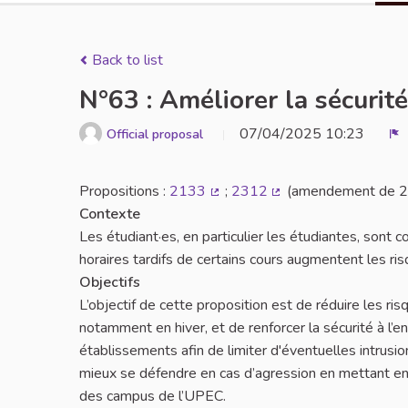
Back to list
N°63 : Améliorer la sécurit
07/04/2025 10:23
Official proposal
R
Propositions :
2133
;
2312
(amendement de 
(External link)
(External link)
Contexte
Les étudiant·es, en particulier les étudiantes, sont
horaires tardifs de certains cours augmentent les risq
Objectifs
L’objectif de cette proposition est de réduire les ris
notamment en hiver, et de renforcer la sécurité à l’
établissements afin de limiter d'éventuelles intrusio
mieux se défendre en cas d’agression en mettant en
des campus de l’UPEC.