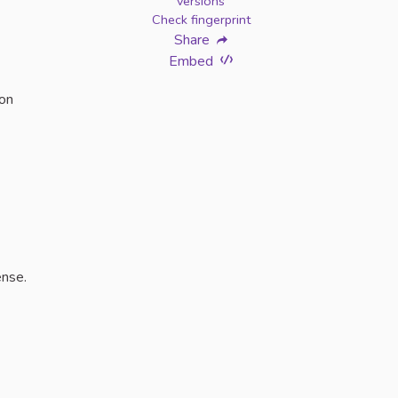
versions
Check fingerprint
Share
Embed
ion
ense.