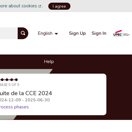
more about cookies
.
I agree
(External link)
Sign Up
Sign In
English
Choisir la langue
Choose language
Help
HASE 5 OF 5
uite de la CCE 2024
024-12-09 - 2025-06-30
rocess phases