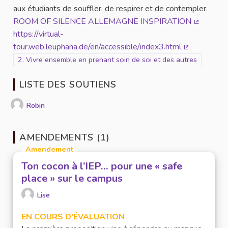
aux étudiants de souffler, de respirer et de contempler.
ROOM OF SILENCE ALLEMAGNE INSPIRATION
(Lien ext
https://virtual-
tour.web.leuphana.de/en/accessible/index3.html
(Lien extern
Filtrer les résultats pour le secteur : 2. Vivre ensemble en prena
2. Vivre ensemble en prenant soin de soi et des autres
LISTE DES SOUTIENS
Robin
AMENDEMENTS (1)
Amendement
Ton cocon à l’IEP… pour une « safe
place » sur le campus
Lise
EN COURS D'ÉVALUATION