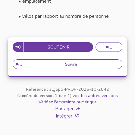
emplacement
vélos par rapport au nombre de personne
0
SOUTENIR
VÉLO SMOOTHIE "SMOOTHICL
Vélo smoothie 
1
3
Suivre
Vélo smoothie "smoothiclette
3 abonnés
Référence : algopo-PROP-2025-10-2842
Numéro de version 1
(sur 1)
voir les autres versions
Vérifiez l'empreinte numérique
Partager
Intégrer