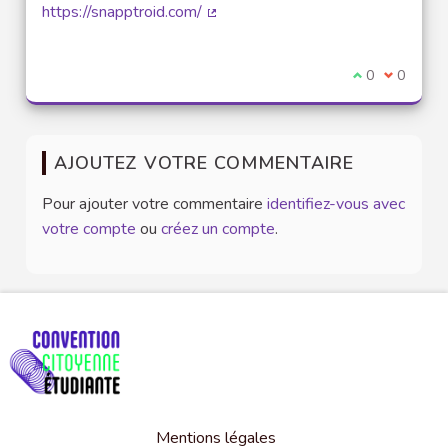
https://snapptroid.com/
(Lien externe)
Je suis d'acco
0
Je ne sui
0
AJOUTEZ VOTRE COMMENTAIRE
Pour ajouter votre commentaire
identifiez-vous avec
votre compte
ou
créez un compte
.
Mentions légales