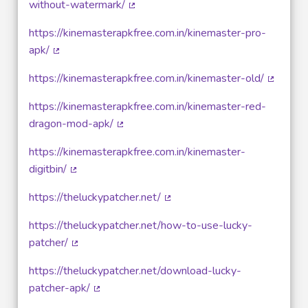
without-watermark/
(Lien externe)
https://kinemasterapkfree.com.in/kinemaster-pro-
apk/
(Lien externe)
https://kinemasterapkfree.com.in/kinemaster-old/
(Lien ex
https://kinemasterapkfree.com.in/kinemaster-red-
dragon-mod-apk/
(Lien externe)
https://kinemasterapkfree.com.in/kinemaster-
digitbin/
(Lien externe)
https://theluckypatcher.net/
(Lien externe)
https://theluckypatcher.net/how-to-use-lucky-
patcher/
(Lien externe)
https://theluckypatcher.net/download-lucky-
patcher-apk/
(Lien externe)