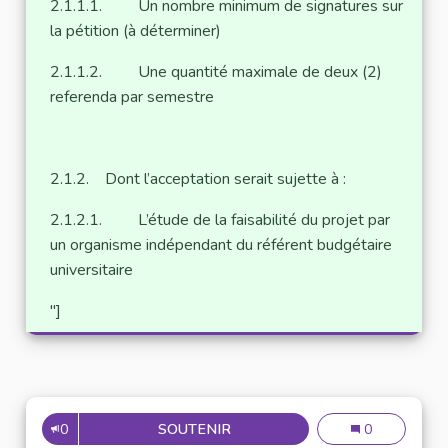
2.1.1.1. Un nombre minimum de signatures sur
la pétition (à déterminer)
2.1.1.2. Une quantité maximale de deux (2)
referenda par semestre
2.1.2. Dont l’acceptation serait sujette à :
2.1.2.1. L’étude de la faisabilité du projet par
un organisme indépendant du référent budgétaire
universitaire
"]
0
SOUTENIR
DÉMOCRATISER LE FONCTION
Démocratiser l
0