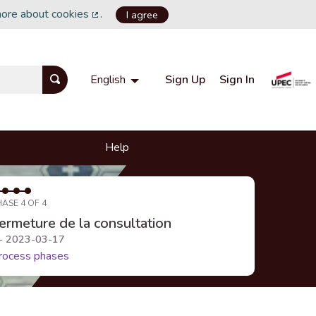
more about cookies
.
I agree
(External link)
Sign Up
Sign In
English
Choisir la langue
Choose language
Help
HASE 4 OF 4
ermeture de la consultation
 - 2023-03-17
rocess phases