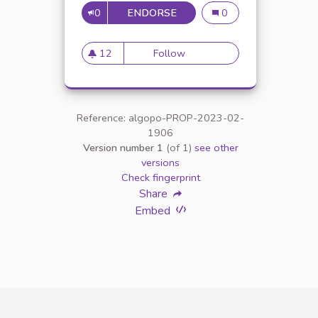
0
ENDORSE
34
34
0
12
Follow
34
12 followers
Reference: algopo-PROP-2023-02-
1906
Version number 1
(of 1)
see other
versions
Check fingerprint
Share
Embed