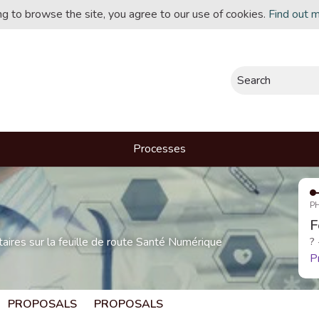
ing to browse the site, you agree to our use of cookies.
Find out 
Search
Processes
P
F
res sur la feuille de route Santé Numérique
?
P
PROPOSALS
PROPOSALS