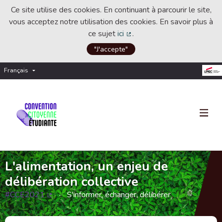
Ce site utilise des cookies. En continuant à parcourir le site,
vous acceptez notre utilisation des cookies. En savoir plus à
ce sujet
ici
.
(Lien externe)
"J'accepte"
Français
Choisir la langue
Choose language
L'alimentation, un enjeu de
délibération collective
#CCE2021
S'informer, échanger, délibérer
(Lien externe)