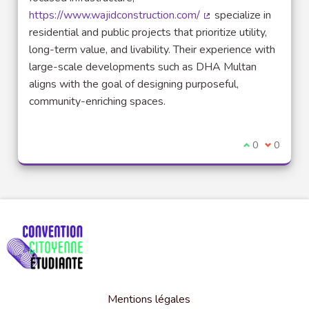
https://www.wajidconstruction.com/
specialize in
(Lien externe)
residential and public projects that prioritize utility,
long-term value, and livability. Their experience with
large-scale developments such as DHA Multan
aligns with the goal of designing purposeful,
community-enriching spaces.
Je suis d'acco
0
Je ne sui
0
Mentions légales