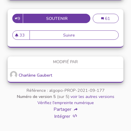
9
SOUTENIR
CRÉER UN JARDIN COOPÉRATIF
Créer un jardin 
61
33
Suivre
Créer un jardin coopératif à l’
33 abonnés
MODIFIÉ PAR
Charlène Gaubert
Référence : algopo-PROP-2021-09-177
Numéro de version 5
(sur 5)
voir les autres versions
Vérifiez l'empreinte numérique
Partager
Intégrer