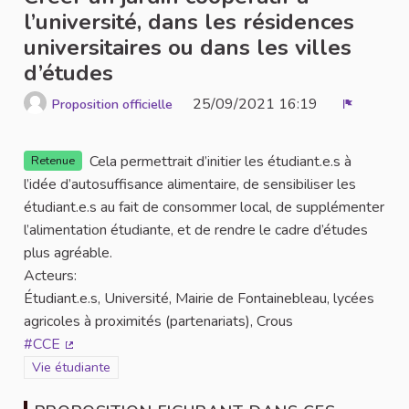
l’université, dans les résidences
universitaires ou dans les villes
d’études
25/09/2021 16:19
Proposition officielle
Signaler
Cela permettrait d’initier les étudiant.e.s à
Retenue
l’idée d’autosuffisance alimentaire, de sensibiliser les
étudiant.e.s au fait de consommer local, de supplémenter
l’alimentation étudiante, et de rendre le cadre d’études
plus agréable.
Acteurs:
Étudiant.e.s, Université, Mairie de Fontainebleau, lycées
agricoles à proximités (partenariats), Crous
#CCE
(Lien externe)
Filtrer les résultats de la catégorie : Vie étudiante
Vie étudiante