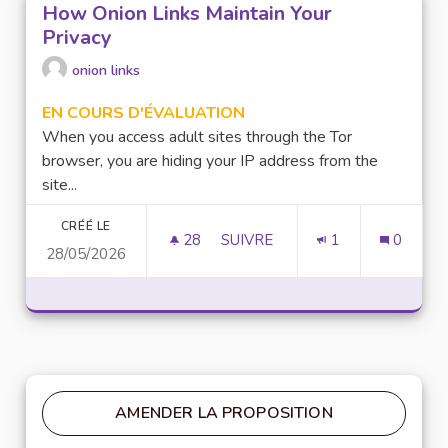
How Onion Links Maintain Your
Privacy
onion links
EN COURS D'ÉVALUATION
When you access adult sites through the Tor
browser, you are hiding your IP address from the
site...
CRÉÉ LE
28
28 ABONNÉS
SUIVRE
1
0
28/05/2026
HOW ONION LINKS MAINTAIN 
AMENDER LA PROPOSITION