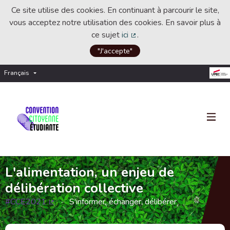
Ce site utilise des cookies. En continuant à parcourir le site,
vous acceptez notre utilisation des cookies. En savoir plus à
ce sujet
ici
.
(Lien externe)
"J'accepte"
Français
Choisir la langue
Choose language
L'alimentation, un enjeu de
délibération collective
#CCE2021
S'informer, échanger, délibérer
(Lien externe)