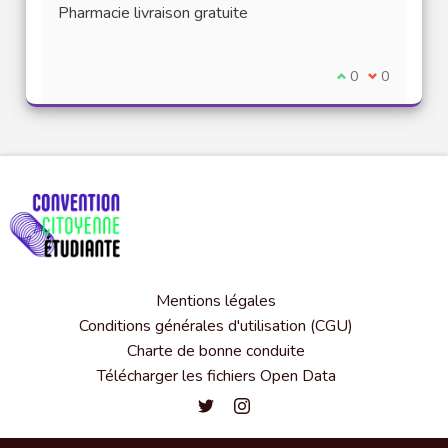
Pharmacie livraison gratuite
Je suis d'accord
0
Je ne suis 
0
Mentions légales
Conditions générales d'utilisation (CGU)
Charte de bonne conduite
Télécharger les fichiers Open Data
Convention citoyenne étudiante de l'
Convention citoyenne étudiante 