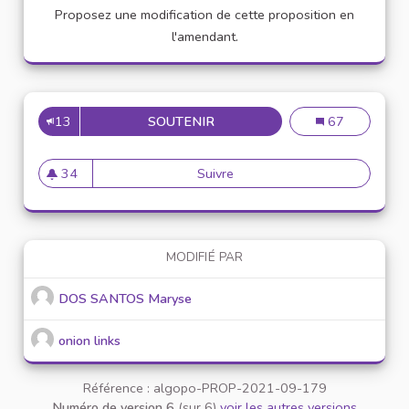
Proposez une modification de cette proposition en
l'amendant.
13
SOUTENIR
INSTALLATION DE BOUTIQUES
Installation de 
67
34
Suivre
Installation de boutiques soli
34 abonnés
MODIFIÉ PAR
DOS SANTOS Maryse
onion links
Référence : algopo-PROP-2021-09-179
Numéro de version 6
(sur 6)
voir les autres versions