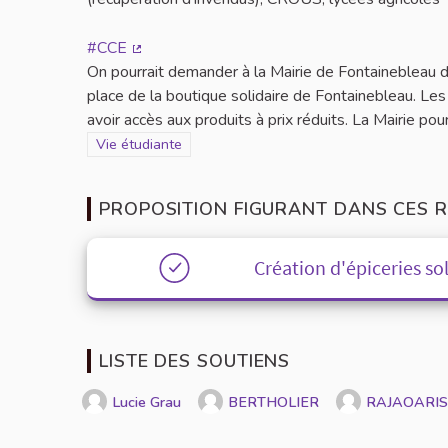
#CCE
(Lien externe)
On pourrait demander à la Mairie de Fontainebleau d
place de la boutique solidaire de Fontainebleau. Les
avoir accès aux produits à prix réduits. La Mairie pour
Filtrer les résultats de la catégorie : Vie étudiante
Vie étudiante
PROPOSITION FIGURANT DANS CES R
Création d'épiceries so
LISTE DES SOUTIENS
Lucie Grau
BERTHOLIER
RAJAOARI