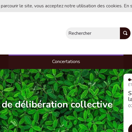
 parcourir le site, vous acceptez notre utilisation des cookies. En 
Rechercher
Concertations
ÉT
S
l
 de délibération collective
0