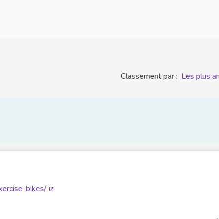
Classement par :
Les plus a
xercise-bikes/
(Lien externe)