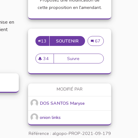
Proposez une modification de
cette proposition en l'amendant.
mise en
ient
13
SOUTENIR
INSTALLATION DE BOUTIQ
Installation de boutique
67
34
Suivre
Installation de boutiques soli
34 abonnés
MODIFIÉ PAR
DOS SANTOS Maryse
onion links
Référence : algopo-PROP-2021-09-179