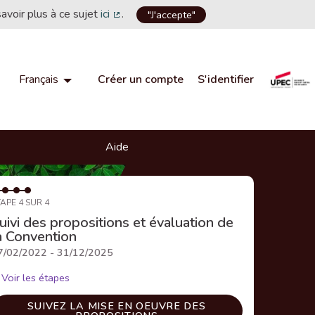
savoir plus à ce sujet
ici
.
"J'accepte"
(Lien externe)
Créer un compte
S'identifier
Français
Choisir la langue
Choose language
Aide
APE 4 SUR 4
uivi des propositions et évaluation de
a Convention
7/02/2022 - 31/12/2025
Voir les étapes
SUIVEZ LA MISE EN OEUVRE DES