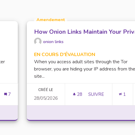
Amendement
How Onion Links Maintain Your Pri
onion links
EN COURS D'ÉVALUATION
ter
When you access adult sites through the Tor
browser, you are hiding your IP address from th
site...
CRÉÉ LE
7
28
28 ABONNÉS
SUIVRE
1
28/05/2026
UTIQUES SOLIDAIRES
HOW ONION LINKS M