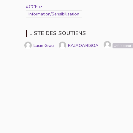
#CCE
(Lien externe)
Filtrer les résultats de la catégorie : Information/Sensib
Information/Sensibilisation
LISTE DES SOUTIENS
Lucie Grau
RAJAOARISOA
Utilisateu