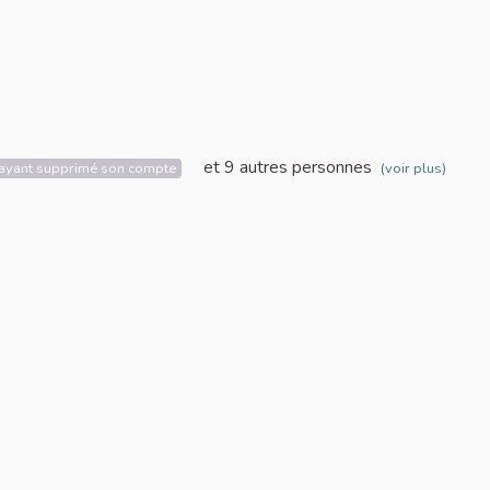
ilisation
et 9 autres personnes
r ayant supprimé son compte
(voir plus)