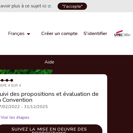
savoir plus à ce sujet
ici
.
"J'accepte"
(Lien externe)
Créer un compte
S'identifier
Français
Choisir la langue
Choose language
Aide
APE 4 SUR 4
uivi des propositions et évaluation de
a Convention
7/02/2022 - 31/12/2025
Voir les étapes
SUIVEZ LA MISE EN OEUVRE DES