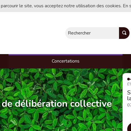
 parcourir le site, vous acceptez notre utilisation des cookies. En 
Rechercher
Concertations
ÉT
S
l
 de délibération collective
0