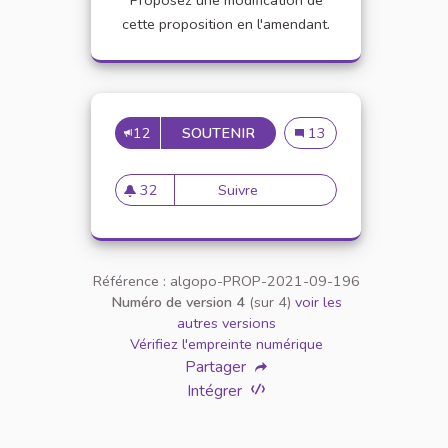
Proposez une modification de
cette proposition en l'amendant.
12
SOUTENIR
DES ENSEIGNEMENTS SUR L
Des enseignements sur l
13
32
Suivre
Des enseignements sur la sens
32 abonnés
Référence : algopo-PROP-2021-09-196
Numéro de version 4
(sur 4)
voir les
autres versions
Vérifiez l'empreinte numérique
Partager
Intégrer