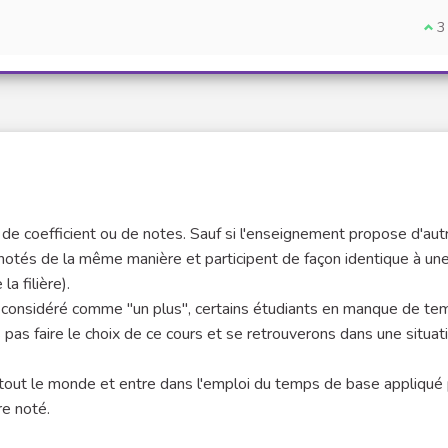
Je 
3
jet de coefficient ou de notes. Sauf si l'enseignement propose d'aut
 notés de la même manière et participent de façon identique à un
a filière).
est considéré comme "un plus", certains étudiants en manque de t
ns pas faire le choix de ce cours et se retrouverons dans une situat
ur tout le monde et entre dans l'emploi du temps de base appliqué 
re noté.