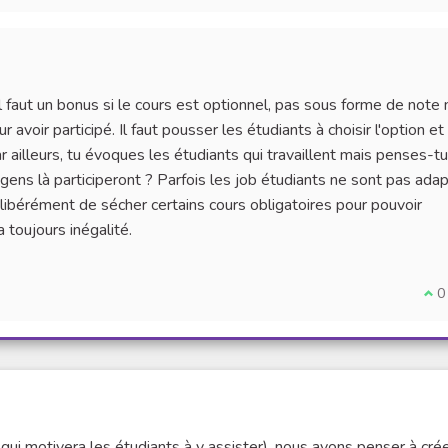
'il faut un bonus si le cours est optionnel, pas sous forme de note
avoir participé. Il faut pousser les étudiants à choisir l'option et 
 ailleurs, tu évoques les étudiants qui travaillent mais penses-tu
gens là participeront ? Parfois les job étudiants ne sont pas ada
libérément de sécher certains cours obligatoires pour pouvoir
a toujours inégalité.
Je 
0
qui motivera les étudiants à y assister), nous avons penser à cré