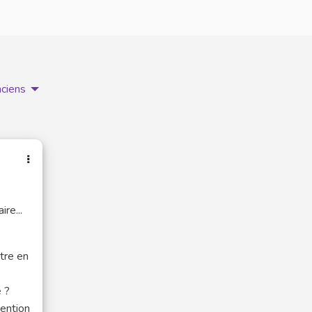
nciens
re...
être en
e ?
vention