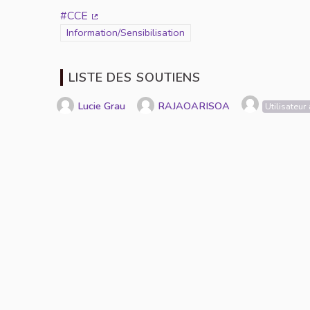
#CCE
(Lien externe)
Filtrer les résultats de la catégorie : Information/Sensib
Information/Sensibilisation
LISTE DES SOUTIENS
Lucie Grau
RAJAOARISOA
Utilisateu