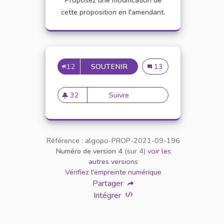
Proposez une modification de
cette proposition en l'amendant.
12
SOUTENIR
DES ENSEIGNEMENTS SUR L
Des enseignements sur l
13
32
Suivre
Des enseignements sur la sens
32 abonnés
Référence : algopo-PROP-2021-09-196
Numéro de version 4
(sur 4)
voir les
autres versions
Vérifiez l'empreinte numérique
Partager
Intégrer