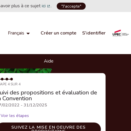
savoir plus à ce sujet
ici
.
"J'accepte"
(Lien externe)
Créer un compte
S'identifier
Français
Choisir la langue
Choose language
Aide
APE 4 SUR 4
uivi des propositions et évaluation de
a Convention
7/02/2022 - 31/12/2025
Voir les étapes
SUIVEZ LA MISE EN OEUVRE DES