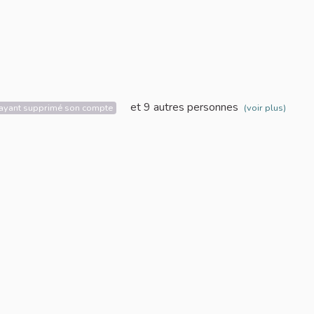
ilisation
et 9 autres personnes
r ayant supprimé son compte
(voir plus)