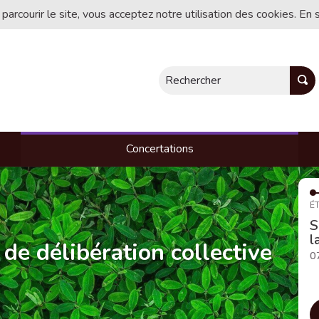
 parcourir le site, vous acceptez notre utilisation des cookies. En 
Rechercher
Concertations
ÉT
S
l
 de délibération collective
0