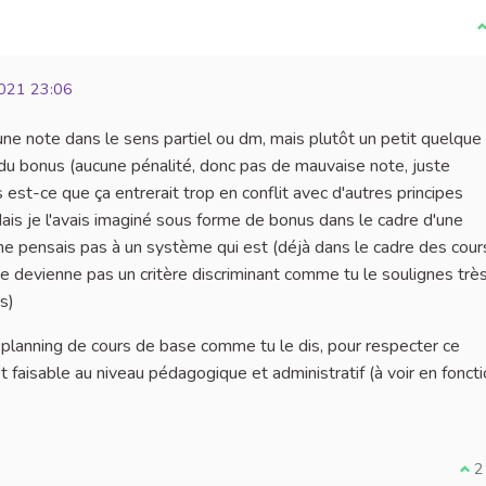
J
021 23:06
une note dans le sens partiel ou dm, mais plutôt un petit quelque
e du bonus (aucune pénalité, donc pas de mauvaise note, juste
s est-ce que ça entrerait trop en conflit avec d'autres principes
ais je l'avais imaginé sous forme de bonus dans le cadre d'une
 ne pensais pas à un système qui est (déjà dans le cadre des cour
ne devienne pas un critère discriminant comme tu le soulignes trè
s)
u planning de cours de base comme tu le dis, pour respecter ce
t faisable au niveau pédagogique et administratif (à voir en fonct
Je 
2