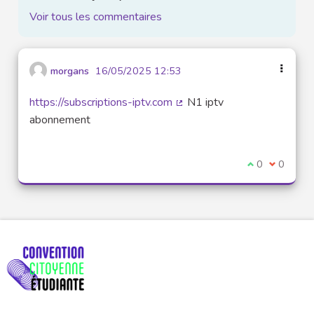
Voir tous les commentaires
morgans
16/05/2025 12:53
https://subscriptions-iptv.com
N1 iptv
(Lien externe)
abonnement
Je suis d'acco
0
Je ne sui
0