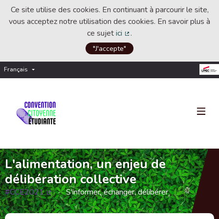
Ce site utilise des cookies. En continuant à parcourir le site,
vous acceptez notre utilisation des cookies. En savoir plus à
ce sujet
ici
.
(Lien externe)
"J'accepte"
Français
Choisir la langue
Choose language
L'alimentation, un enjeu de
délibération collective
#CCE2021
S'informer, échanger, délibérer
(Lien externe)