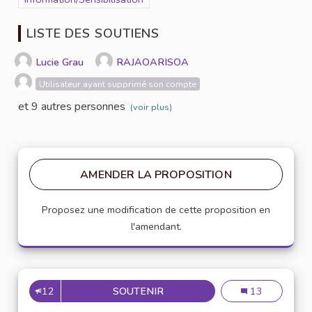
LISTE DES SOUTIENS
Lucie Grau
RAJAOARISOA
Utilisateur ayant supprimé son compte
et 9 autres personnes
(voir plus)
AMENDER LA PROPOSITION
Proposez une modification de cette proposition en
l'amendant.
12
SOUTENIR
DES ENSEIGNEMENTS SUR LA 
Des enseignemen
13