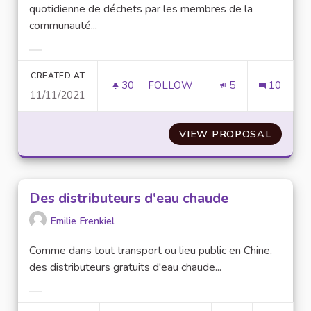
quotidienne de déchets par les membres de la
communauté...
Filter results for category:
CREATED AT
30
30 FOLLOWERS
FOLLOW
5
10
11/11/2021
MISE À DISPOSITION DE THER
VIEW PROPOSAL
MISE À
Des distributeurs d'eau chaude
Emilie Frenkiel
Comme dans tout transport ou lieu public en Chine,
des distributeurs gratuits d'eau chaude...
Filter results for category: