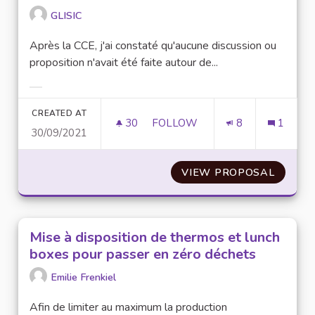
GLISIC
Après la CCE, j'ai constaté qu'aucune discussion ou
proposition n'avait été faite autour de...
Filter results for category:
CREATED AT
30
30 FOLLOWERS
FOLLOW
8
1
30/09/2021
LA CONSOMMATION D'EAU AU 
VIEW PROPOSAL
LA CON
Mise à disposition de thermos et lunch
boxes pour passer en zéro déchets
Emilie Frenkiel
Afin de limiter au maximum la production