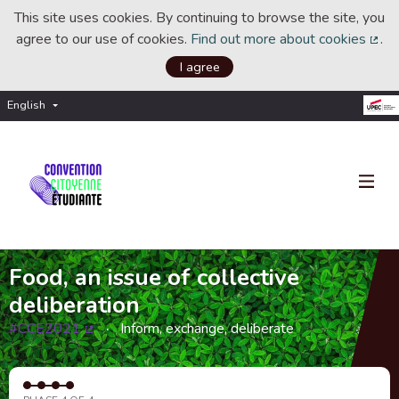
This site uses cookies. By continuing to browse the site, you
agree to our use of cookies.
Find out more about cookies
.
(Ext
I agree
English
Choisir la langue
Choose language
Food, an issue of collective
deliberation
#CCE2021
Inform, exchange, deliberate
(External link)