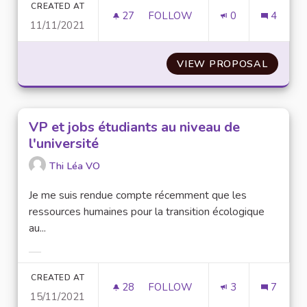
CREATED AT
27
27 FOLLOWERS
FOLLOW
0
4
11/11/2021
DES DISTRIBUTEURS D'EAU C
VIEW PROPOSAL
DES DI
VP et jobs étudiants au niveau de
l'université
Thi Léa VO
Je me suis rendue compte récemment que les
ressources humaines pour la transition écologique
au...
Filter results for category:
CREATED AT
28
28 FOLLOWERS
FOLLOW
3
7
15/11/2021
VP ET JOBS ÉTUDIANTS AU NIV