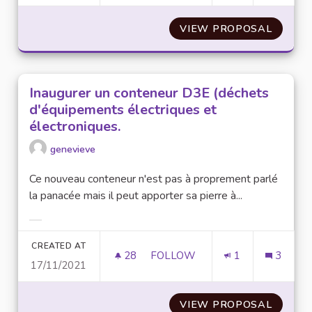
VIEW PROPOSAL
VP ET 
Inaugurer un conteneur D3E (déchets
d'équipements électriques et
électroniques.
genevieve
Ce nouveau conteneur n'est pas à proprement parlé
la panacée mais il peut apporter sa pierre à...
Filter results for category:
CREATED AT
28
28 FOLLOWERS
FOLLOW
1
3
17/11/2021
INAUGURER UN CONTENEUR D3
VIEW PROPOSAL
INAUGU