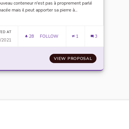
uveau conteneur n'est pas à proprement parlé
nacée mais il peut apporter sa pierre à...
er results for category:
TED AT
28
28 FOLLOWERS
FOLLOW
1
3
1/2021
INAUGURER UN CONTENEUR D3E (DÉCHET
VIEW PROPOSAL
INAUGURER UN 