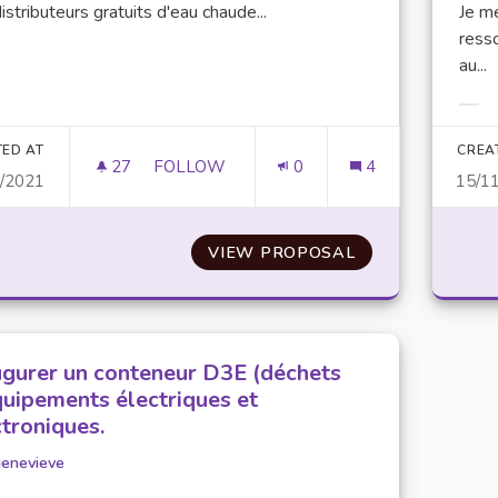
istributeurs gratuits d'eau chaude...
Je m
ress
er results for category:
au...
Filt
TED AT
CREA
27
27 FOLLOWERS
FOLLOW
0
4
1/2021
15/1
DES DISTRIBUTEURS D'EAU CHAUDE
VIEW PROPOSAL
DES DISTRIBUT
ugurer un conteneur D3E (déchets
quipements électriques et
ctroniques.
genevieve