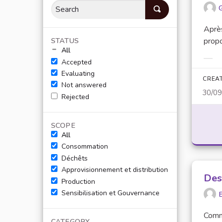
Après
STATUS
propo
All
Accepted
Filt
Evaluating
CREA
Not answered
30/0
Rejected
SCOPE
All
Consommation
Déchêts
Approvisionnement et distribution
Des
Production
Sensibilisation et Gouvernance
E
Comme
CATEGORY