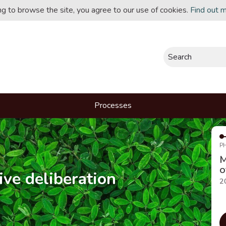
ing to browse the site, you agree to our use of cookies.
Find out 
Search
Processes
P
M
o
ive deliberation
2