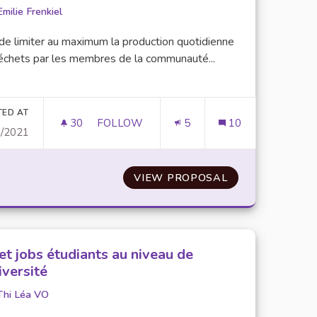
Emilie Frenkiel
 de limiter au maximum la production quotidienne
échets par les membres de la communauté...
er results for category:
TED AT
30
30 FOLLOWERS
FOLLOW
5
10
1/2021
A FACULTÉ
MISE À DISPOSITION DE THERMOS ET L
ON D'EAU AU SEIN DE LA FACULTÉ
VIEW PROPOSAL
MISE À DISPOS
et jobs étudiants au niveau de
iversité
Thi Léa VO