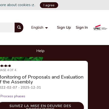
more about cookies
.
I agree
(External link)
Sign Up
Sign In
English
Choisir la langue
Choose language
Help
HASE 4 OF 4
onitoring of Proposals and Evaluation
f the Assembly
022-02-07 - 2025-12-31
Process phases
SUIVEZ LA MISE EN OEUVRE DES