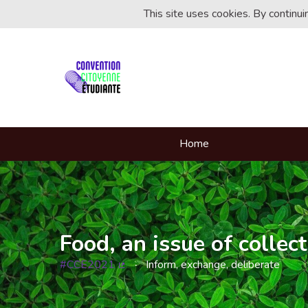
This site uses cookies. By continu
Home
Food, an issue of collect
#CCE2021
Inform, exchange, deliberate
(External link)