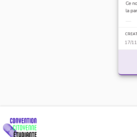
Ce no
la pa
Filt
CREA
17/1