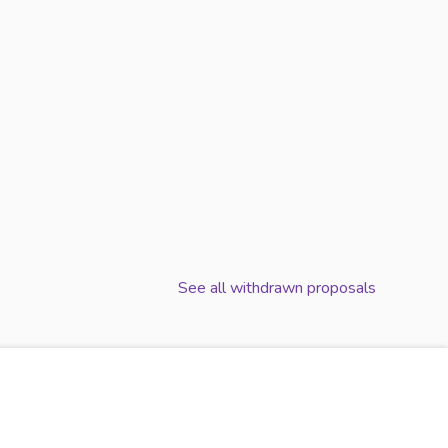
S D'ÉQUIPEMENTS ÉLECTRIQUES ET ÉLECTRONIQUES.
CONTENEUR D3E (DÉCHETS D'ÉQUIPEMENTS ÉLECTRIQUES
See all withdrawn proposals