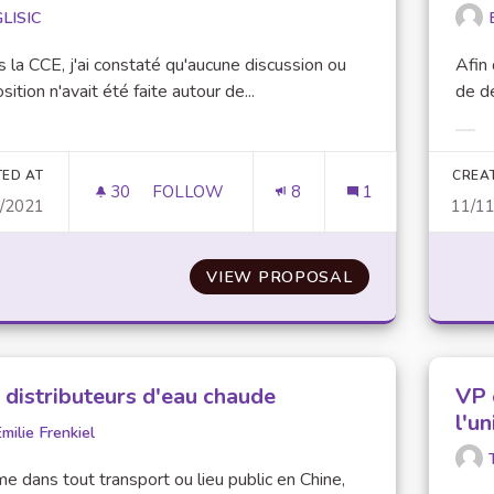
GLISIC
 la CCE, j'ai constaté qu'aucune discussion ou
Afin
sition n'avait été faite autour de...
de d
er results for category:
Filt
TED AT
CREA
30
30 FOLLOWERS
FOLLOW
8
1
9/2021
11/1
LA CONSOMMATION D'EAU AU SEIN DE L
VIEW PROPOSAL
LA CONSOMMATI
 distributeurs d'eau chaude
VP 
l'un
milie Frenkiel
 dans tout transport ou lieu public en Chine,