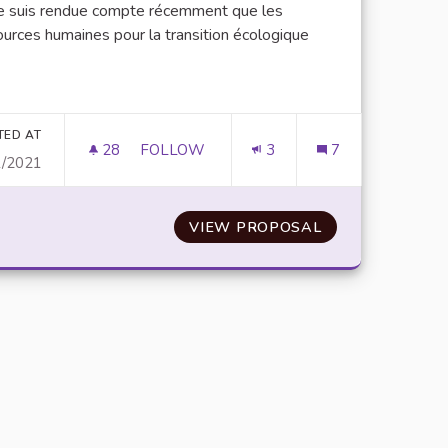
e suis rendue compte récemment que les
ources humaines pour la transition écologique
er results for category:
TED AT
28
28 FOLLOWERS
FOLLOW
3
7
1/2021
VP ET JOBS ÉTUDIANTS AU NIVEAU DE L'
EURS D'EAU CHAUDE
VIEW PROPOSAL
VP ET JOBS ÉTU