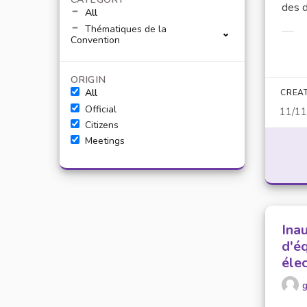
des d
All
Thématiques de la
Filt
Convention
ORIGIN
All
CREA
Official
11/1
Citizens
Meetings
Ina
d'é
éle