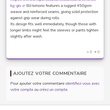
bjj-gis
BJJ kimono features a rugged 450gsm
(Lien externe)
weave and reinforced seams, giving solid protection
against grip wear during rolls.
Its design fits well immediately, though those with
longer limbs might feel the sleeves or pants tighten
slightly after wash.
Je suis d'acco
0
Je ne sui
0
AJOUTEZ VOTRE COMMENTAIRE
Pour ajouter votre commentaire
identifiez-vous avec
votre compte
ou
créez un compte
.