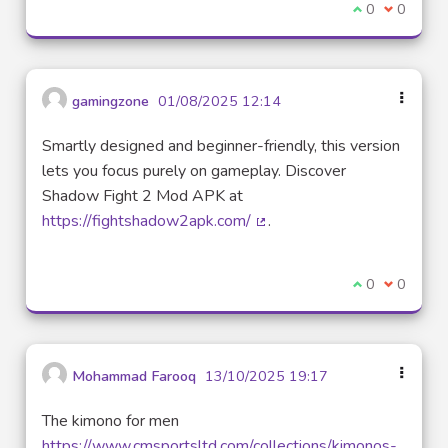
Je suis d'acco
0
Je ne sui
0
gamingzone
01/08/2025 12:14
Smartly designed and beginner-friendly, this version
lets you focus purely on gameplay. Discover
Shadow Fight 2 Mod APK at
https://fightshadow2apk.com/
.
(Lien externe)
Je suis d'acco
0
Je ne sui
0
Mohammad Farooq
13/10/2025 19:17
The kimono for men
https://www.cmsportsltd.com/collections/kimonos-