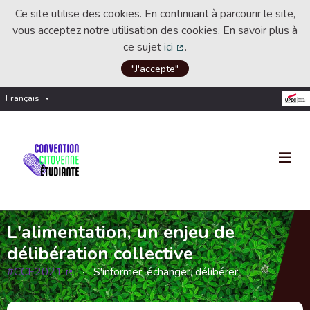
Ce site utilise des cookies. En continuant à parcourir le site,
vous acceptez notre utilisation des cookies. En savoir plus à
ce sujet
ici
.
(Lien externe)
"J'accepte"
Français
Choisir la langue
Choose language
L'alimentation, un enjeu de
délibération collective
#CCE2021
S'informer, échanger, délibérer
(Lien externe)