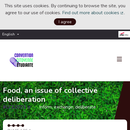
This site uses cookies. By continuing to browse the site, you
agree to our use of cookies.
Find out more about cookies
.
(Ext
I agree
English
Choisir la langue
Choose language
Food, an issue of collective
deliberation
#CCE2021
Inform, exchange, deliberate
(External link)