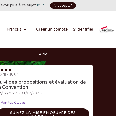
savoir plus à ce sujet
ici
.
"J'accepte"
(Lien externe)
Créer un compte
S'identifier
Français
Choisir la langue
Choose language
Aide
APE 4 SUR 4
uivi des propositions et évaluation de
a Convention
7/02/2022 - 31/12/2025
Voir les étapes
SUIVEZ LA MISE EN OEUVRE DES