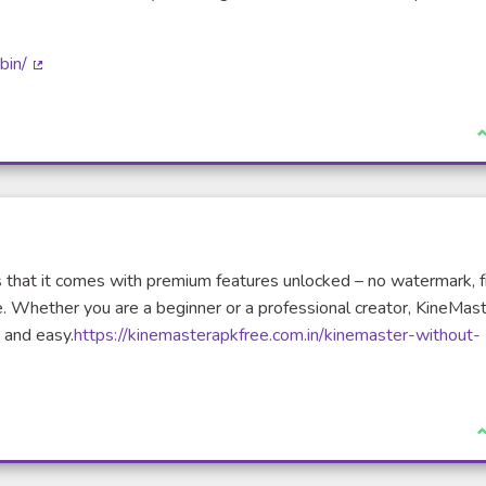
bin/
(Lien externe)
J
 that it comes with premium features unlocked – no watermark, 
. Whether you are a beginner or a professional creator, KineMas
 and easy.
https://kinemasterapkfree.com.in/kinemaster-without-
J