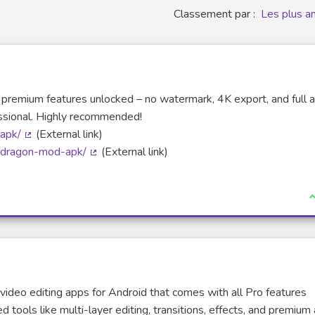
Classement par :
Les plus a
premium features unlocked – no watermark, 4K export, and full 
ssional. Highly recommended!
-apk/
(External link)
(Lien externe)
d-dragon-mod-apk/
(External link)
(Lien externe)
J
ideo editing apps for Android that comes with all Pro features
 tools like multi-layer editing, transitions, effects, and premium