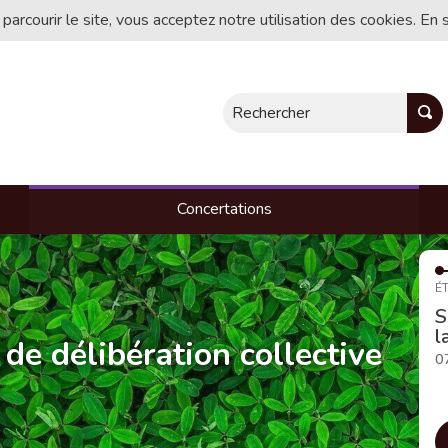
 parcourir le site, vous acceptez notre utilisation des cookies. En 
Rechercher
Concertations
ÉT
S
l
 de délibération collective
0