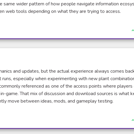
ne)
 the same wider pattern of how people navigate information ecosy
pen web tools depending on what they are trying to access.
J
anics and updates, but the actual experience always comes back
t runs, especially when experimenting with new plant combinatio
commonly referenced as one of the access points where players
n externe)
ly in-game. That mix of discussion and download sources is what 
antly move between ideas, mods, and gameplay testing.
J