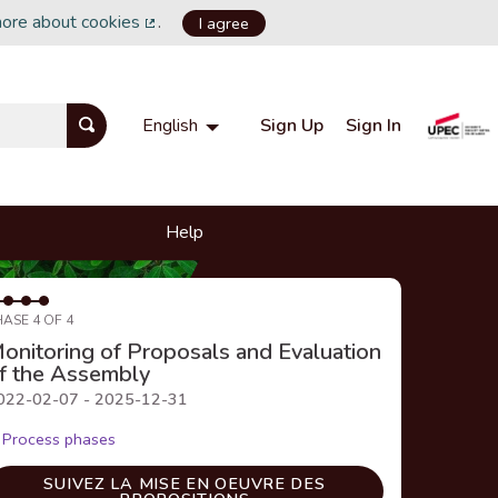
more about cookies
.
I agree
(External link)
Sign Up
Sign In
English
Choisir la langue
Choose language
Help
HASE 4 OF 4
onitoring of Proposals and Evaluation
f the Assembly
022-02-07 - 2025-12-31
Process phases
SUIVEZ LA MISE EN OEUVRE DES