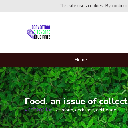
This site uses cookies. By continu
Home
Food, an issue of collect
#CCE2021
Inform, exchange, deliberate
(External link)