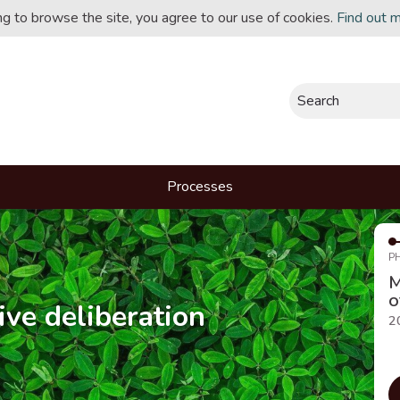
ing to browse the site, you agree to our use of cookies.
Find out 
Search
Processes
P
M
o
ive deliberation
2