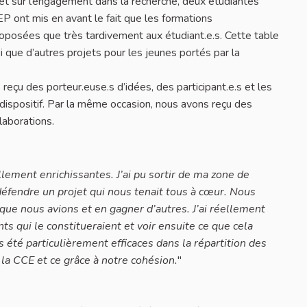
e et sur l’engagement dans la recherche, deux étudiantes
EP ont mis en avant le fait que les formations
proposées que très tardivement aux étudiant.e.s. Cette table
i que d’autres projets pour les jeunes portés par la
çu des porteur.euse.s d’idées, des participant.e.s et les
 dispositif. Par la même occasion, nous avons reçu des
laborations.
llement enrichissantes. J’ai pu sortir de ma zone de
éfendre un projet qui nous tenait tous à cœur. Nous
que nous avions et en gagner d’autres. J’ai réellement
nts qui le constitueraient et voir ensuite ce que cela
s été particulièrement efficaces dans la répartition des
 la CCE et ce grâce à notre cohésion.
"