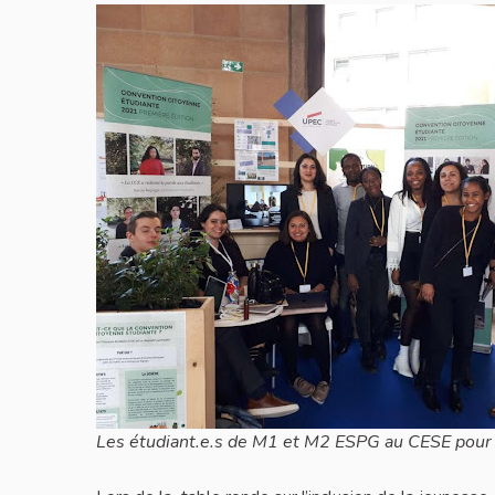
Les étudiant.e.s de M1 et M2 ESPG au CESE pour 