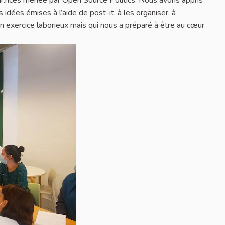
eur.rices menée par Open Source Politics. ​​Nous avons appris
s idées émises à l’aide de post-it, à les organiser, à
 un exercice laborieux mais qui nous a préparé à être au cœur