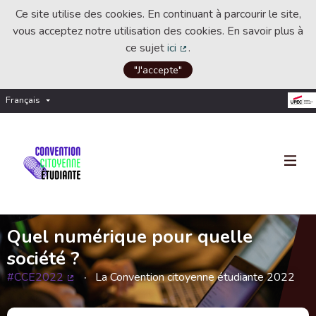
Ce site utilise des cookies. En continuant à parcourir le site,
vous acceptez notre utilisation des cookies. En savoir plus à
ce sujet
ici
.
(Lien externe)
"J'accepte"
Français
Choisir la langue
Choose language
Quel numérique pour quelle
société ?
#CCE2022
La Convention citoyenne étudiante 2022
(Lien externe)