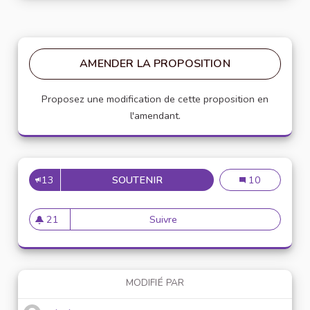
AMENDER LA PROPOSITION
Proposez une modification de cette proposition en
l'amendant.
13
SOUTENIR
CRÉATION D’UNE BANQUE D’
Création d’une
10
21
Suivre
Création d’une banque d’outi
21 abonnés
MODIFIÉ PAR