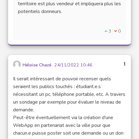
territoire est plus vendeur et impliquera plus les
potentiels donneurs.
Je suis d'accord
3
Je ne suis 
0
Héloïse Chazé
24/11/2022 10:46
Il serait intéressant de pouvoir recenser quels
seraient les publics touchés : étudiant.e.s
nécessitant un pc, téléphone portable, etc. A travers
un sondage par exemple pour évaluer le niveau de
demande.
Peut-être éventuellement via la création d'une
WebApp en partenariat avec la ville pour que
chacun.e puisse poster soit une demande ou un don