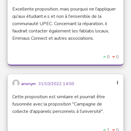
Excellente proposition, mais pourquoi ne l'appliquer
qu'aux étudiant.e.s et non à l'ensemble de la
communauté UPEC. Concernant la réparation, il
faudrait contacter également les fablabs locaux,
Emmaus Connect et autres associations.
Je suis d'acco
0
Je ne sui
0
anonym
31/10/2022 14:50
Cette proposition est similaire et pourrait être
fusionnée avec la proposition "Campagne de
collecte d'appareils personnels à l'université".
Je suis d'acco
1
Je ne sui
0