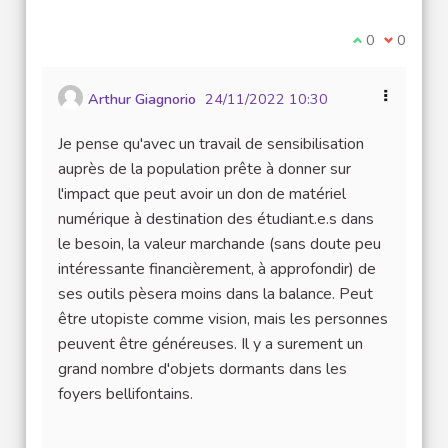
Je suis d'acco
0
Je ne sui
0
Arthur Giagnorio
24/11/2022 10:30
Je pense qu'avec un travail de sensibilisation
auprès de la population prête à donner sur
l'impact que peut avoir un don de matériel
numérique à destination des étudiant.e.s dans
le besoin, la valeur marchande (sans doute peu
intéressante financièrement, à approfondir) de
ses outils pèsera moins dans la balance. Peut
être utopiste comme vision, mais les personnes
peuvent être généreuses. Il y a surement un
grand nombre d'objets dormants dans les
foyers bellifontains.