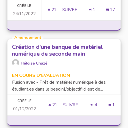
CRÉÉ LE
21
21 ABONNÉS
SUIVRE
1
17
24/11/2022
CRÉATION D’UNE BANQUE D’O
Amendement
Création d'une banque de matériel
numérique de seconde main
Héloïse Chazé
EN COURS D'ÉVALUATION
Fusion avec - Prêt de matériel numérique à des
étudiant.es dans le besoinL’objectif ici est de...
CRÉÉ LE
21
21 ABONNÉS
SUIVRE
4
1
01/12/2022
CRÉATION D'UNE BANQUE DE 