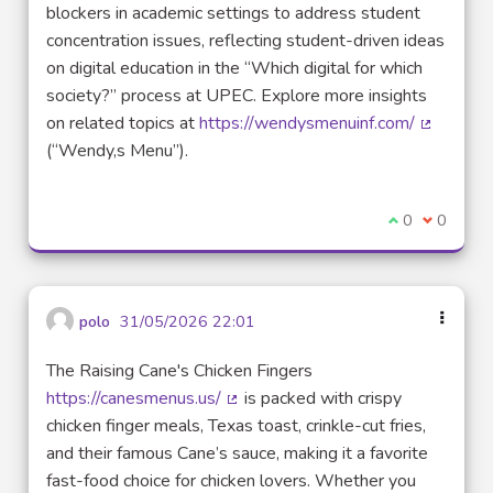
blockers in academic settings to address student
concentration issues, reflecting student-driven ideas
on digital education in the “Which digital for which
society?” process at UPEC. Explore more insights
on related topics at
https://wendysmenuinf.com/
(External 
(“Wendy,s Menu”).
I agree with t
0
I disagre
0
polo
31/05/2026 22:01
The Raising Cane's Chicken Fingers
https://canesmenus.us/
is packed with crispy
(External link)
chicken finger meals, Texas toast, crinkle-cut fries,
and their famous Cane’s sauce, making it a favorite
fast-food choice for chicken lovers. Whether you