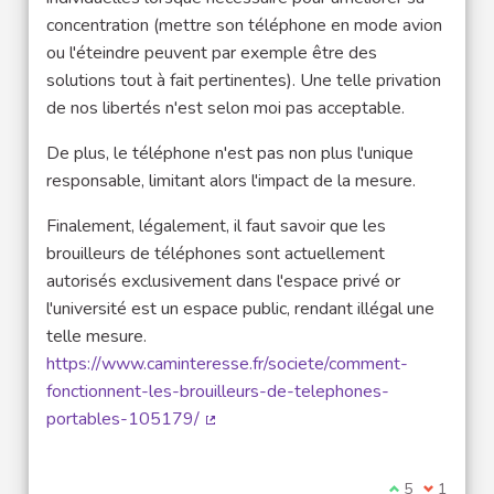
concentration (mettre son téléphone en mode avion
ou l'éteindre peuvent par exemple être des
solutions tout à fait pertinentes). Une telle privation
de nos libertés n'est selon moi pas acceptable.
De plus, le téléphone n'est pas non plus l'unique
responsable, limitant alors l'impact de la mesure.
Finalement, légalement, il faut savoir que les
brouilleurs de téléphones sont actuellement
autorisés exclusivement dans l'espace privé or
l'université est un espace public, rendant illégal une
telle mesure.
https://www.caminteresse.fr/societe/comment-
fonctionnent-les-brouilleurs-de-telephones-
portables-105179/
(External link)
I agree with t
5
I disagre
1