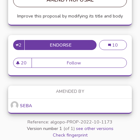
AMEND PROPOSAL
Improve this proposal by modifying its title and body
2
ENDORSE
UTILISER DES BROUILLEURS 
Utiliser des bro
10
20
Follow
Utiliser des brouilleurs de t
20 followers
AMENDED BY
SEBA
Reference: algopo-PROP-2022-10-1173
Version number 1
(of 1)
see other versions
Check fingerprint