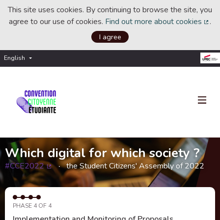
This site uses cookies. By continuing to browse the site, you
agree to our use of cookies.
Find out more about cookies
.
(Ext
I agree
English
Choisir la langue
Choose language
Which digital for which society ?
#CCE2022
the Student Citizens' Assembly of 2022
(External link)
PHASE 4 OF 4
Implementation and Monitoring of Proposals