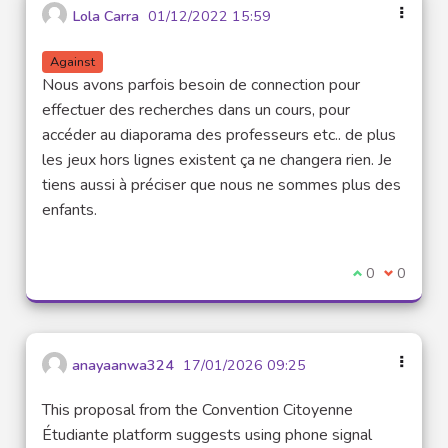
Lola Carra
01/12/2022 15:59
Against
Nous avons parfois besoin de connection pour
effectuer des recherches dans un cours, pour
accéder au diaporama des professeurs etc.. de plus
les jeux hors lignes existent ça ne changera rien. Je
tiens aussi à préciser que nous ne sommes plus des
enfants.
I agree with t
0
I disagre
0
anayaanwa324
17/01/2026 09:25
This proposal from the Convention Citoyenne
Étudiante platform suggests using phone signal