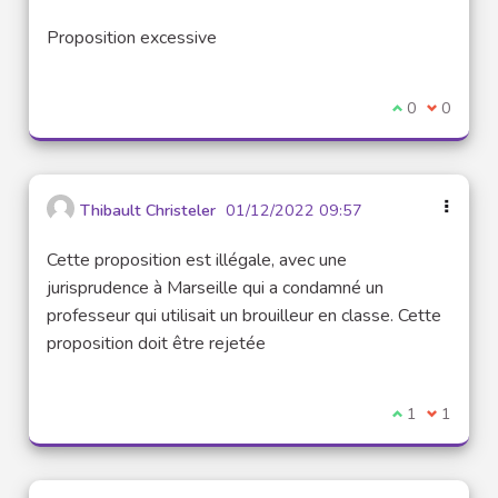
Proposition excessive
I agree with t
0
I disagre
0
Thibault Christeler
01/12/2022 09:57
Cette proposition est illégale, avec une
jurisprudence à Marseille qui a condamné un
professeur qui utilisait un brouilleur en classe. Cette
proposition doit être rejetée
I agree with t
1
I disagre
1