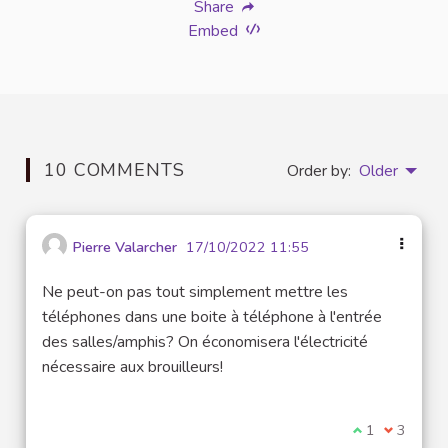
Share
Embed
10 COMMENTS
Order by:
Older
Pierre Valarcher
17/10/2022 11:55
Ne peut-on pas tout simplement mettre les
téléphones dans une boite à téléphone à l'entrée
des salles/amphis? On économisera l'électricité
nécessaire aux brouilleurs!
I agree with t
1
I disagre
3