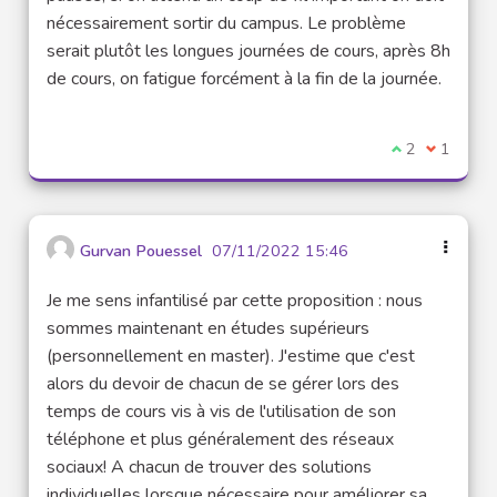
nécessairement sortir du campus. Le problème
serait plutôt les longues journées de cours, après 8h
de cours, on fatigue forcément à la fin de la journée.
I agree with t
2
I disagre
1
Gurvan Pouessel
07/11/2022 15:46
Je me sens infantilisé par cette proposition : nous
sommes maintenant en études supérieurs
(personnellement en master). J'estime que c'est
alors du devoir de chacun de se gérer lors des
temps de cours vis à vis de l'utilisation de son
téléphone et plus généralement des réseaux
sociaux! A chacun de trouver des solutions
individuelles lorsque nécessaire pour améliorer sa