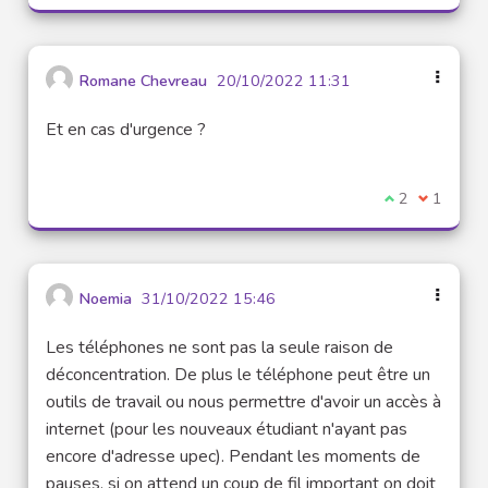
Romane Chevreau
20/10/2022 11:31
Et en cas d'urgence ?
I agree with t
2
I disagre
1
Noemia
31/10/2022 15:46
Les téléphones ne sont pas la seule raison de
déconcentration. De plus le téléphone peut être un
outils de travail ou nous permettre d'avoir un accès à
internet (pour les nouveaux étudiant n'ayant pas
encore d'adresse upec). Pendant les moments de
pauses, si on attend un coup de fil important on doit