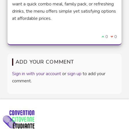
want a quick combo meal, family pack, or refreshing
drinks, the menu offers simple yet satisfying options
at affordable prices.
I agree with t
0
I disagre
0
ADD YOUR COMMENT
Sign in with your account
or
sign up
to add your
comment.