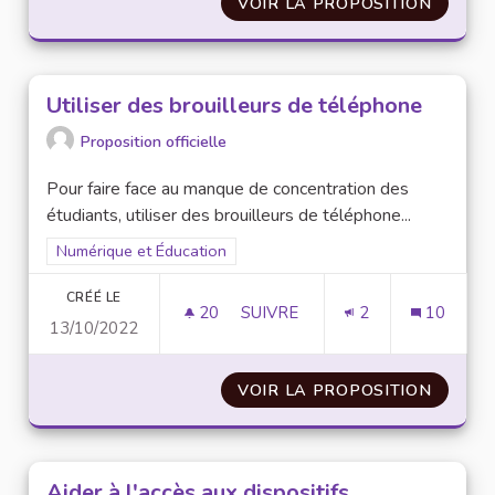
VOIR LA PROPOSITION
ADDIC
Utiliser des brouilleurs de téléphone
Proposition officielle
Pour faire face au manque de concentration des
étudiants, utiliser des brouilleurs de téléphone...
Filtrer les résultats pour le secteur : Numérique et Éducation
Numérique et Éducation
CRÉÉ LE
20
20 ABONNÉS
SUIVRE
2
10
13/10/2022
UTILISER DES BROUILLEURS D
VOIR LA PROPOSITION
UTILIS
Aider à l'accès aux dispositifs