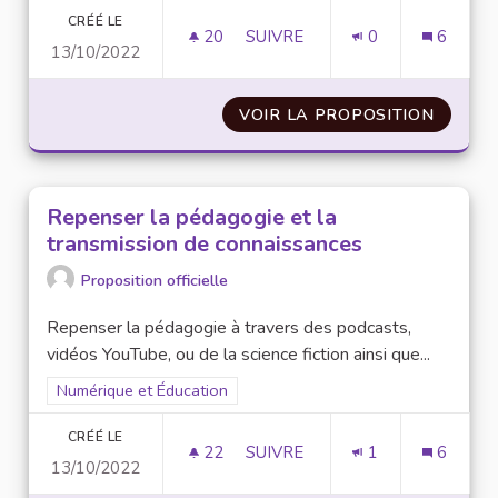
CRÉÉ LE
20
20 ABONNÉS
SUIVRE
0
6
13/10/2022
DONNER DES COURS DE SÉCUR
VOIR LA PROPOSITION
DONNE
Repenser la pédagogie et la
transmission de connaissances
Proposition officielle
Repenser la pédagogie à travers des podcasts,
vidéos YouTube, ou de la science fiction ainsi que...
Filtrer les résultats pour le secteur : Numérique et Éducation
Numérique et Éducation
CRÉÉ LE
22
22 ABONNÉS
SUIVRE
1
6
13/10/2022
REPENSER LA PÉDAGOGIE ET 