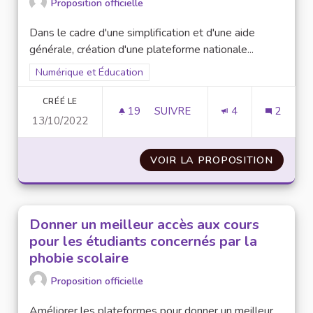
Proposition officielle
Dans le cadre d'une simplification et d'une aide
générale, création d'une plateforme nationale...
Filtrer les résultats pour le secteur : Numérique et Éducation
Numérique et Éducation
CRÉÉ LE
19
19 ABONNÉS
SUIVRE
4
2
13/10/2022
CRÉATION D'UNE PLATEFORME
VOIR LA PROPOSITION
CRÉATI
Donner un meilleur accès aux cours
pour les étudiants concernés par la
phobie scolaire
Proposition officielle
Améliorer les plateformes pour donner un meilleur