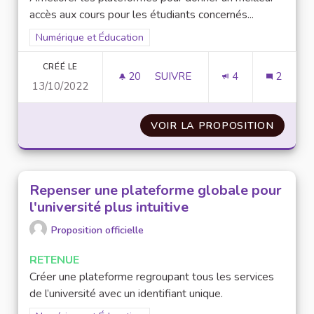
accès aux cours pour les étudiants concernés...
Filtrer les résultats pour le secteur : Numérique et Éducation
Numérique et Éducation
CRÉÉ LE
20
20 ABONNÉS
SUIVRE
4
2
13/10/2022
DONNER UN MEILLEUR ACCÈS 
VOIR LA PROPOSITION
DONNER
Repenser une plateforme globale pour
l'université plus intuitive
Proposition officielle
RETENUE
Créer une plateforme regroupant tous les services
de l’université avec un identifiant unique.