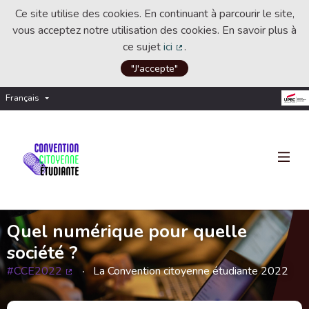
Ce site utilise des cookies. En continuant à parcourir le site,
vous acceptez notre utilisation des cookies. En savoir plus à
ce sujet
ici
.
(Lien externe)
"J'accepte"
Français
Choisir la langue
Choose language
Quel numérique pour quelle
société ?
#CCE2022
La Convention citoyenne étudiante 2022
(Lien externe)