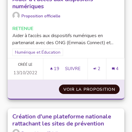
numériques
Proposition officielle
RETENUE
Aider à l'accès aux dispositifs numériques en
partenariat avec des ONG (Emmaüs Connect) et...
Filtrer les résultats pour le secteur : Numérique et Éducation
Numérique et Éducation
CRÉÉ LE
19
19 ABONNÉS
SUIVRE
2
4
13/10/2022
AIDER À L'ACCÈS AUX DISPOS
VOIR LA PROPOSITION
AIDER 
Création d'une plateforme nationale
rattachant les sites de prévention