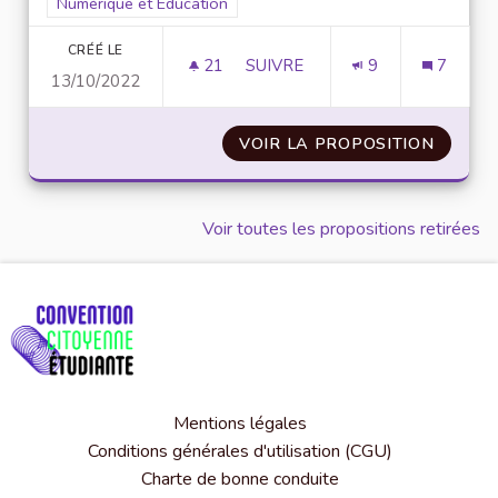
Filtrer les résultats pour le secteur : Numérique et Éducation
Numérique et Éducation
CRÉÉ LE
21
21 ABONNÉS
SUIVRE
9
7
13/10/2022
REPENSER UNE PLATEFORME GL
VOIR LA PROPOSITION
REPENS
Voir toutes les propositions retirées
Mentions légales
Conditions générales d'utilisation (CGU)
Charte de bonne conduite