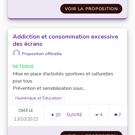
VOIR LA PROPOSITION
REPENS
Addiction et consommation excessive
des écrans
Proposition officielle
RETENUE
Mise en place d'activités sportives et culturelles
pour tous
Prévention et sensibilisation sous...
Filtrer les résultats pour le secteur : Numérique et Éducation
Numérique et Éducation
CRÉÉ LE
20
20 ABONNÉS
SUIVRE
4
7
13/10/2022
ADDICTION ET CONSOMMATION