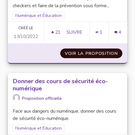
checkers et faire de la prévention sous forme...
Filtrer les résultats pour le secteur : Numérique et Éducation
Numérique et Éducation
CRÉÉ LE
21
21 ABONNÉS
SUIVRE
1
4
13/10/2022
LUTTER CONTRE LA DÉSINFO
VOIR LA PROPOSITION
LUTTE
Donner des cours de sécurité éco-
numérique
Proposition officielle
Face aux dangers du numérique, donner des cours
de sécurité éco-numérique.
Filtrer les résultats pour le secteur : Numérique et Éducation
Numérique et Éducation