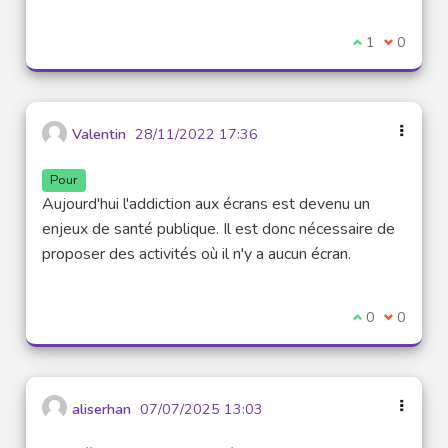
Je suis d'acco
1
Je ne sui
0
Valentin
28/11/2022 17:36
Pour
Aujourd'hui l'addiction aux écrans est devenu un
enjeux de santé publique. Il est donc nécessaire de
proposer des activités où il n'y a aucun écran.
Je suis d'acco
0
Je ne sui
0
aliserhan
07/07/2025 13:03