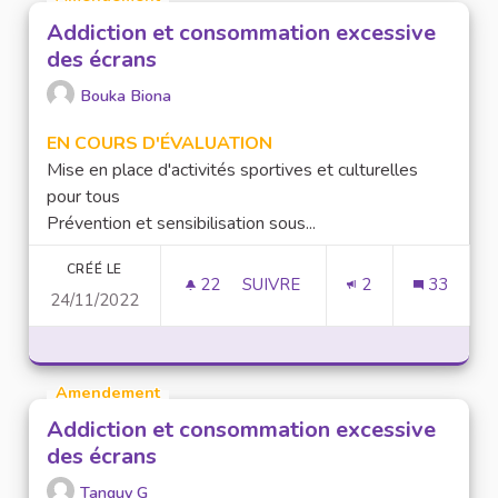
Addiction et consommation excessive
des écrans
Bouka Biona
EN COURS D'ÉVALUATION
Mise en place d'activités sportives et culturelles
pour tous
Prévention et sensibilisation sous...
CRÉÉ LE
22
22 ABONNÉS
SUIVRE
2
33
24/11/2022
ADDICTION ET CONSOMMATION
Amendement
Addiction et consommation excessive
des écrans
Tanguy G