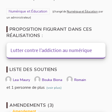
Filtrer les résultats pour le secteur : Numérique et Éducation
Numérique et Éducation
(changé de
Numérique et Éducation
par
un administrateur)
PROPOSITION FIGURANT DANS CES
RÉALISATIONS :
Lutter contre l’addiction au numérique
LISTE DES SOUTIENS
Lea Maury
Bouka Biona
Romain
et 1 personne de plus
(voir plus)
AMENDEMENTS (3)
Amendement