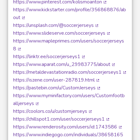
https://www.pinterest.com/kolismoanton
(Lien externe)
https://www.kickstarter.com/profile/356868876/ab
out
(Lien externe)
https://unsplash.com/@soccerjerseys
(Lien externe)
https://www.slideserve.com/soccerjerseys
(Lien externe)
https://www.mapleprimes.com/users/soccerjerseys
8
(Lien externe)
https://linktr.ee/soccerjerseys1
(Lien externe)
https://www.aparat.com/u_29983775/about
(Lien extern
https://metaldevastationradio.com/soccerjerseys1
(Lien e
https://iszene.com/user-287819.html
(Lien externe)
https://pastebin.com/u/CustomJerseys
(Lien externe)
https://www.myminifactory.com/users/Customfootb
alljerseys
(Lien externe)
https://coolors.co/u/customjerseys
(Lien externe)
https://chillspot1.com/user/soccerjerseys1
(Lien externe)
https://www.renderosity.com/users/id:1743586
(Lien ext
https://www.indiegogo.com/individuals/38658165