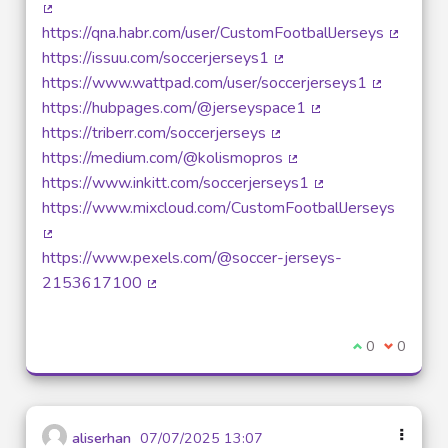
(Lien externe)
https://qna.habr.com/user/CustomFootballJerseys
(Lien ex
https://issuu.com/soccerjerseys1
(Lien externe)
https://www.wattpad.com/user/soccerjerseys1
(Lien exte
https://hubpages.com/@jerseyspace1
(Lien externe)
https://triberr.com/soccerjerseys
(Lien externe)
https://medium.com/@kolismopros
(Lien externe)
https://www.inkitt.com/soccerjerseys1
(Lien externe)
https://www.mixcloud.com/CustomFootballJerseys
(Lien externe)
https://www.pexels.com/@soccer-jerseys-
2153617100
(Lien externe)
Je suis d'acco
0
Je ne sui
0
aliserhan
07/07/2025 13:07