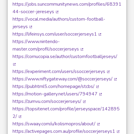
https://jobs.suncommunitynews.com/profiles/68391
44-soccer-jereseys
(Lien externe)
https://vocal.media/authors/custom-football-
jerseys
(Lien externe)
https://lifeinsys.com/user/soccerjerseys1
(Lien externe)
https://www.nintendo-
master.com/profil/soccerjerseys
(Lien externe)
https://cornucopia.se/author/customfootballjeseys/
(Lien externe)
https://experiment.com/users/ssoccerjerseys
(Lien externe
https://www.niftygateway.com/@soccerjerseys/
(Lien ext
https://pubhtml5.com/homepage/stcbs/
(Lien externe)
https://motion-gallery.net/users/794947
(Lien externe)
https://zumvu.com/soccerjerseys/
(Lien externe)
https://topsitenet.com/profile/jerseyspace/142895
2/
(Lien externe)
https://swaay.com/u/kolismopros/about/
(Lien externe)
https://activepages.com.au/profile/soccerjerseys1