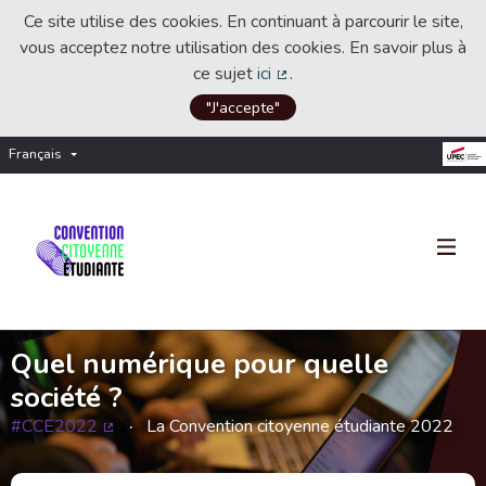
Ce site utilise des cookies. En continuant à parcourir le site,
vous acceptez notre utilisation des cookies. En savoir plus à
ce sujet
ici
.
(Lien externe)
"J'accepte"
Français
Choisir la langue
Choose language
Quel numérique pour quelle
société ?
#CCE2022
La Convention citoyenne étudiante 2022
(Lien externe)