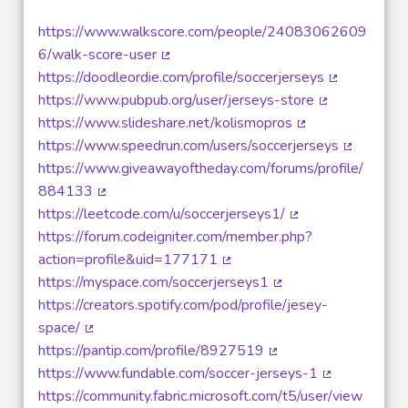
https://www.walkscore.com/people/24083062609
6/walk-score-user
(Lien externe)
https://doodleordie.com/profile/soccerjerseys
(Lien extern
https://www.pubpub.org/user/jerseys-store
(Lien externe)
https://www.slideshare.net/kolismopros
(Lien externe)
https://www.speedrun.com/users/soccerjerseys
(Lien exte
https://www.giveawayoftheday.com/forums/profile/
884133
(Lien externe)
https://leetcode.com/u/soccerjerseys1/
(Lien externe)
https://forum.codeigniter.com/member.php?
action=profile&uid=177171
(Lien externe)
https://myspace.com/soccerjerseys1
(Lien externe)
https://creators.spotify.com/pod/profile/jesey-
space/
(Lien externe)
https://pantip.com/profile/8927519
(Lien externe)
https://www.fundable.com/soccer-jerseys-1
(Lien externe
https://community.fabric.microsoft.com/t5/user/view