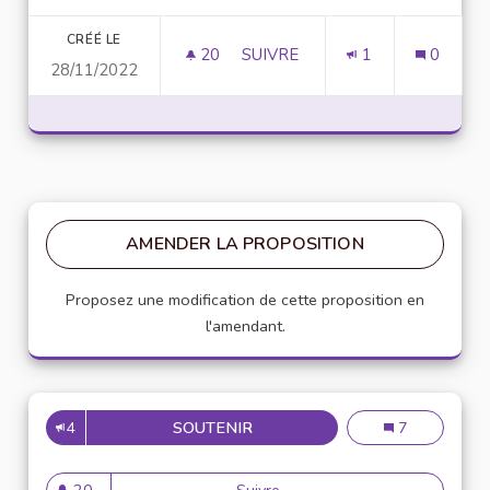
CRÉÉ LE
20
20 ABONNÉS
SUIVRE
1
0
28/11/2022
ADDICTION ET CONSOMMATION 
AMENDER LA PROPOSITION
Proposez une modification de cette proposition en
l'amendant.
4
SOUTENIR
ADDICTION ET CONSOMMATIO
Addiction et c
7
20
Suivre
Addiction et consommation e