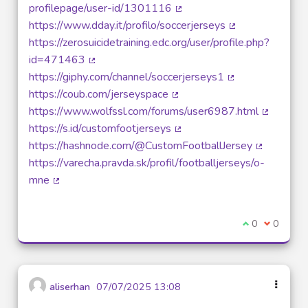
profilepage/user-id/1301116
(Lien externe)
https://www.dday.it/profilo/soccerjerseys
(Lien externe)
https://zerosuicidetraining.edc.org/user/profile.php?
id=471463
(Lien externe)
https://giphy.com/channel/soccerjerseys1
(Lien externe)
https://coub.com/jerseyspace
(Lien externe)
https://www.wolfssl.com/forums/user6987.html
(Lien ext
https://s.id/customfootjerseys
(Lien externe)
https://hashnode.com/@CustomFootballJersey
(Lien exte
https://varecha.pravda.sk/profil/footballjerseys/o-
mne
(Lien externe)
Je suis d'acco
0
Je ne sui
0
aliserhan
07/07/2025 13:08