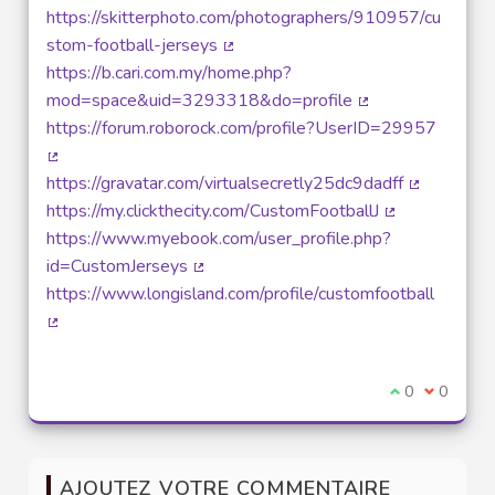
(Lien ex
https://skitterphoto.com/photographers/910957/cu
stom-football-jerseys
(Lien externe)
https://b.cari.com.my/home.php?
mod=space&uid=3293318&do=profile
(Lien externe)
https://forum.roborock.com/profile?UserID=29957
(Lien externe)
https://gravatar.com/virtualsecretly25dc9dadff
(Lien exter
https://my.clickthecity.com/CustomFootballJ
(Lien externe)
https://www.myebook.com/user_profile.php?
id=CustomJerseys
(Lien externe)
https://www.longisland.com/profile/customfootball
(Lien externe)
Je suis d'acco
0
Je ne sui
0
AJOUTEZ VOTRE COMMENTAIRE