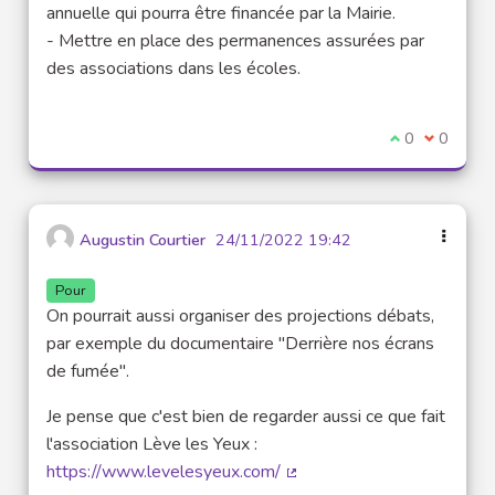
annuelle qui pourra être financée par la Mairie.
- Mettre en place des permanences assurées par
des associations dans les écoles.
Je suis d'acco
0
Je ne sui
0
Augustin Courtier
24/11/2022 19:42
Pour
On pourrait aussi organiser des projections débats,
par exemple du documentaire "Derrière nos écrans
de fumée".
Je pense que c'est bien de regarder aussi ce que fait
l'association Lève les Yeux :
https://www.levelesyeux.com/
(Lien externe)