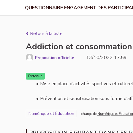
QUESTIONNAIRE ENGAGEMENT DES PARTICIPAN
Retour à la liste
Addiction et consommation 
13/10/2022 17:59
Proposition officielle
Retenue
Mise en place d'activités sportives et culture
Prévention et sensibilisation sous forme d'af
Filtrer les résultats pour le secteur : Numérique et Édu
Numérique et Éducation
(changé de
Numérique et Éducatio
PROPOSITION FIGURANT DANS CES R