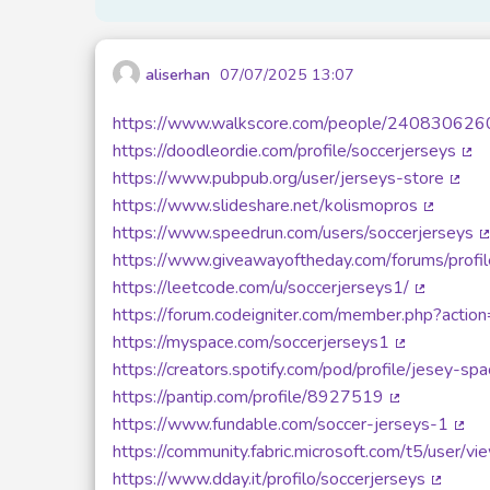
aliserhan
07/07/2025 13:07
https://www.walkscore.com/people/240830626
https://doodleordie.com/profile/soccerjerseys
(Li
https://www.pubpub.org/user/jerseys-store
(Lien
https://www.slideshare.net/kolismopros
(Lien ex
https://www.speedrun.com/users/soccerjerseys
(
https://www.giveawayoftheday.com/forums/prof
https://leetcode.com/u/soccerjerseys1/
(Lien ext
https://forum.codeigniter.com/member.php?acti
https://myspace.com/soccerjerseys1
(Lien extern
https://creators.spotify.com/pod/profile/jesey-spa
https://pantip.com/profile/8927519
(Lien externe
https://www.fundable.com/soccer-jerseys-1
(Lie
https://community.fabric.microsoft.com/t5/user/
https://www.dday.it/profilo/soccerjerseys