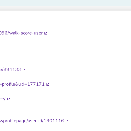
096/walk-score-user
(Lien externe)
en externe)
 externe)
terne)
Lien externe)
ile/884133
(Lien externe)
erne)
on=profile&uid=177171
(Lien externe)
e)
ce/
(Lien externe)
)
n externe)
viewprofilepage/user-id/1301116
(Lien externe)