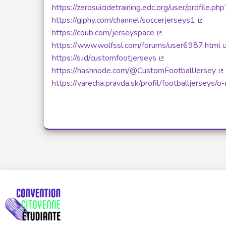
(Lien e
https://zerosuicidetraining.edc.org/user/profile.
https://giphy.com/channel/soccerjerseys1
(Lien e
https://coub.com/jerseyspace
(Lien externe)
https://www.wolfssl.com/forums/user6987.html
https://s.id/customfootjerseys
(Lien externe)
https://hashnode.com/@CustomFootballJersey
(L
https://varecha.pravda.sk/profil/footballjerseys/