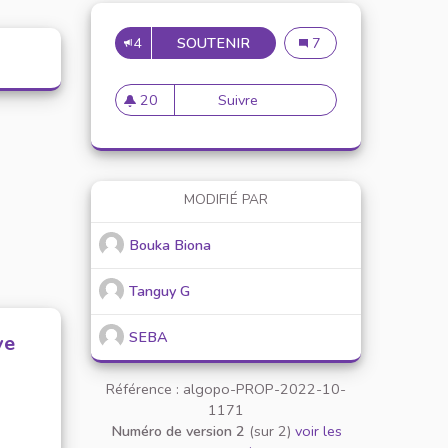
4
SOUTENIR
ADDICTION ET CONSOMMAT
Addiction et consomma
7
20
Suivre
Addiction et consommation e
20 abonnés
MODIFIÉ PAR
Bouka Biona
Tanguy G
SEBA
ve
Référence : algopo-PROP-2022-10-
1171
Numéro de version 2
(sur 2)
voir les