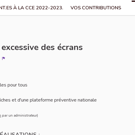
T.ES À LA CCE 2022-2023.
VOS CONTRIBUTIONS
excessive des écrans
Signaler
lles pour tous
fiches et d'une plateforme préventive nationale
cation
n
par un administrateur)
ÉALISATIONS :