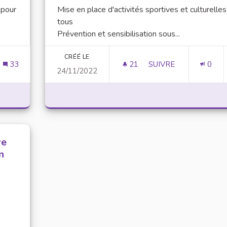
 pour
Mise en place d'activités sportives et culturelle
tous
Prévention et sensibilisation sous...
CRÉÉ LE
33
21
21 ABONNÉS
SUIVRE
0
24/11/2022
OMMATION EXCESSIVE DES ÉCRANS
ADDICTION ET CONS
ve
n