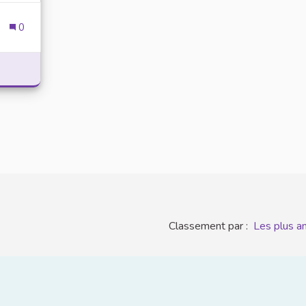
0
MMATION EXCESSIVE DES ÉCRANS - FAVORISER LA SOCIALI
Classement par :
Les plus a