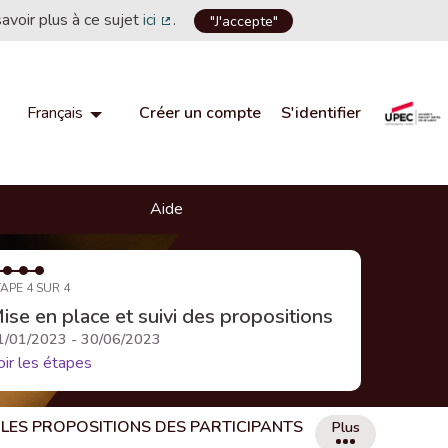
savoir plus à ce sujet
ici
.
"J'accepte"
(Lien externe)
Créer un compte
S'identifier
Français
Choisir la langue
Choose language
Aide
APE 4 SUR 4
ise en place et suivi des propositions
1/01/2023 - 30/06/2023
oir les étapes
LES PROPOSITIONS DES PARTICIPANTS
Plus