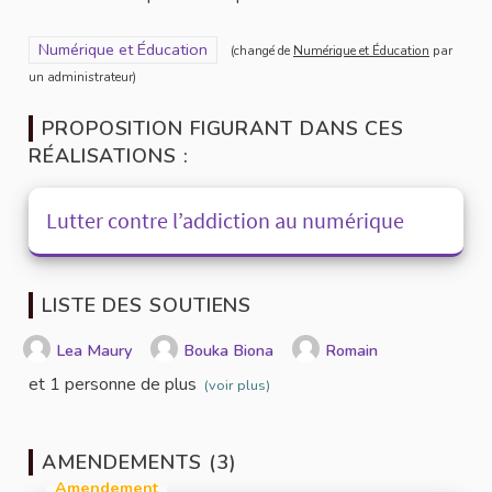
Filtrer les résultats pour le secteur : Numérique et Éducation
Numérique et Éducation
(changé de
Numérique et Éducation
par
un administrateur)
PROPOSITION FIGURANT DANS CES
RÉALISATIONS :
Lutter contre l’addiction au numérique
LISTE DES SOUTIENS
Lea Maury
Bouka Biona
Romain
et 1 personne de plus
(voir plus)
AMENDEMENTS (3)
Amendement