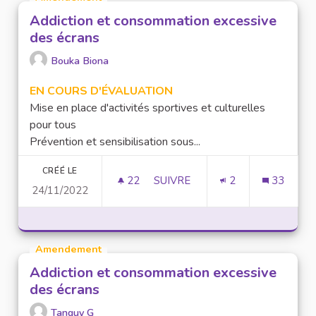
Addiction et consommation excessive
des écrans
Bouka Biona
EN COURS D'ÉVALUATION
Mise en place d'activités sportives et culturelles
pour tous
Prévention et sensibilisation sous...
CRÉÉ LE
22
22 ABONNÉS
SUIVRE
2
33
24/11/2022
ADDICTION ET CONSOMMATION
Amendement
Addiction et consommation excessive
des écrans
Tanguy G