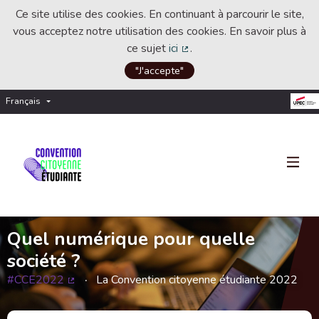
Ce site utilise des cookies. En continuant à parcourir le site,
vous acceptez notre utilisation des cookies. En savoir plus à
ce sujet
ici
.
(Lien externe)
"J'accepte"
Français
Choisir la langue
Choose language
Quel numérique pour quelle
société ?
#CCE2022
La Convention citoyenne étudiante 2022
(Lien externe)