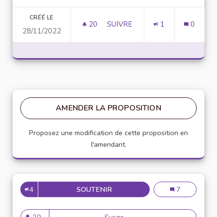
CRÉÉ LE
20
20 ABONNÉS
SUIVRE
1
0
28/11/2022
ADDICTION ET CONSOMMATION 
AMENDER LA PROPOSITION
Proposez une modification de cette proposition en
l'amendant.
4
SOUTENIR
ADDICTION ET CONSOMMATIO
Addiction et c
7
20
Suivre
Addiction et consommation e