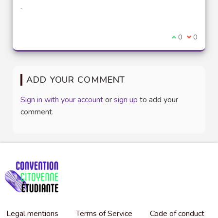
(External link)
.
I agree with t
0
I disagre
0
ADD YOUR COMMENT
Sign in with your account
or
sign up
to add your
comment.
Legal mentions
Terms of Service
Code of conduct