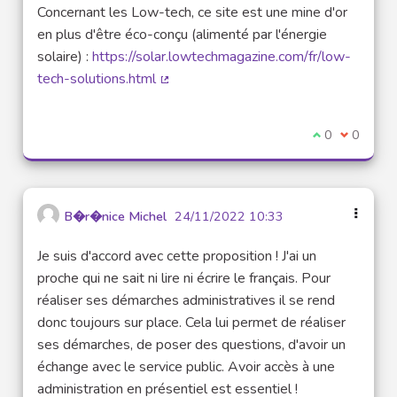
Concernant les Low-tech, ce site est une mine d'or
en plus d'être éco-conçu (alimenté par l'énergie
solaire) :
https://solar.lowtechmagazine.com/fr/low-
tech-solutions.html
(External link)
I agree with t
0
I disagre
0
B�r�nice Michel
24/11/2022 10:33
Je suis d'accord avec cette proposition ! J'ai un
proche qui ne sait ni lire ni écrire le français. Pour
réaliser ses démarches administratives il se rend
donc toujours sur place. Cela lui permet de réaliser
ses démarches, de poser des questions, d'avoir un
échange avec le service public. Avoir accès à une
administration en présentiel est essentiel !