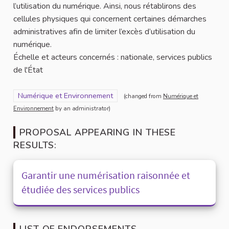
l’utilisation du numérique. Ainsi, nous rétablirons des
cellules physiques qui concernent certaines démarches
administratives afin de limiter l’excès d’utilisation du
numérique.
Échelle et acteurs concernés : nationale, services publics
de l'État
Filter results for scope: Numérique et Environnement
Numérique et Environnement
(changed from
Numérique et
Environnement
by an administrator)
PROPOSAL APPEARING IN THESE
RESULTS:
Garantir une numérisation raisonnée et
étudiée des services publics
LIST OF ENDORSEMENTS