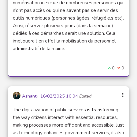
numérisation » exclue de nombreuses personnes qui
n’ont pas accès ou qui ne savent pas se servir des
outils numériques (personnes âgées, réfugié.e.s etc).
Ainsi, réserver plusieurs jours (dans la semaine)
dédiés à ces démarches serait une solution. Cela
impliquerait en effet la mobilisation du personnel
administratif de la mairie.
I agree with t
0
I disagre
0
Ashanti
16/02/2025 10:04
Edited
The digitalization of public services is transforming
the way citizens interact with essential resources,
making processes more efficient and accessible. Just
as technology enhances government services, it also