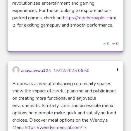
revolutionizes entertainment and gaming
experiences. For those looking to explore action-
packed games, check out
https://ropeheroapks.com/
for exciting gameplay and smooth performance.
(External link)
I agree with t
0
I disagre
0
anayaanwa324
15/12/2025 06:50
Proposals aimed at enhancing community spaces
show the impact of careful planning and public input
on creating more functional and enjoyable
environments. Similarly, clear and accessible menu
options help people make quick and satisfying food
choices. Discover meal options on the Wendy’s
Menu
https://wendysmenuinf.com/