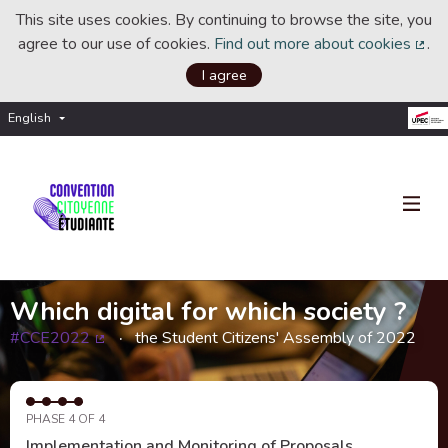
This site uses cookies. By continuing to browse the site, you
agree to our use of cookies.
Find out more about cookies
.
(Ext
I agree
English
Choisir la langue
Choose language
Which digital for which society ?
#CCE2022
the Student Citizens' Assembly of 2022
(External link)
PHASE 4 OF 4
Implementation and Monitoring of Proposals