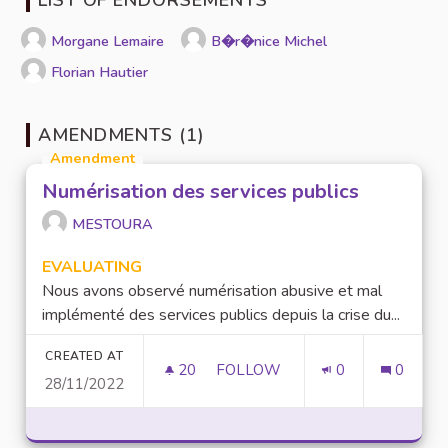
Morgane Lemaire
B�r�nice Michel
Florian Hautier
AMENDMENTS (1)
Amendment
Numérisation des services publics
MESTOURA
EVALUATING
Nous avons observé numérisation abusive et mal
implémenté des services publics depuis la crise du...
CREATED AT
20
20 FOLLOWERS
FOLLOW
0
0
28/11/2022
NUMÉRISATION DES SERVICES