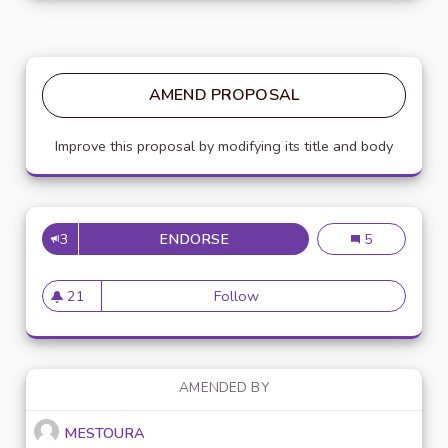
AMEND PROPOSAL
Improve this proposal by modifying its title and body
3
ENDORSE
NUMÉRISATION DES SERVICES
Numérisation d
5
21
Follow
Numérisation des services pu
21 followers
AMENDED BY
MESTOURA