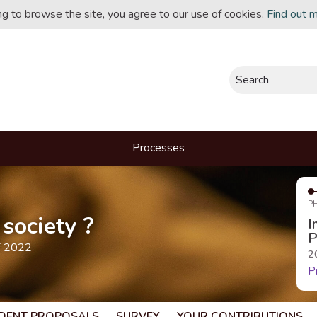
ing to browse the site, you agree to our use of cookies.
Find out 
Search
Processes
P
society ?
I
P
f 2022
2
P
DENT PROPOSALS
SURVEY
YOUR CONTRIBUTIONS