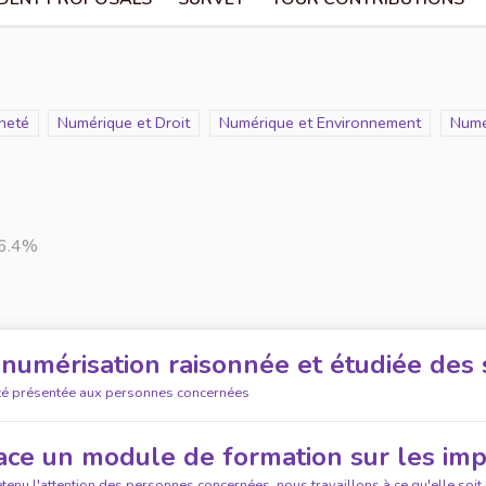
neté
Scope
Numérique et Droit
Scope
Numérique et Environnement
Scop
Numé
6.4%
 numérisation raisonnée et étudiée des 
été présentée aux personnes concernées
ace un module de formation sur les im
etenu l'attention des personnes concernées, nous travaillons à ce qu'elle soit