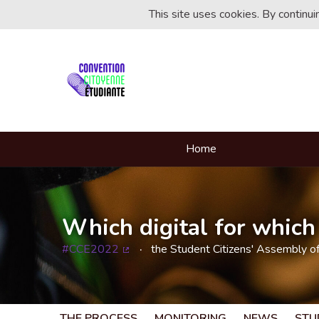
This site uses cookies. By continu
Home
Which digital for which 
#CCE2022
the Student Citizens' Assembly o
(External link)
THE PROCESS
MONITORING
NEWS
STU