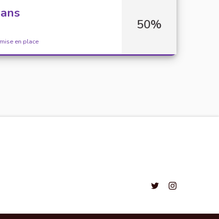
dans
50%
 mise en place
Convention citoyenne
Convention cito