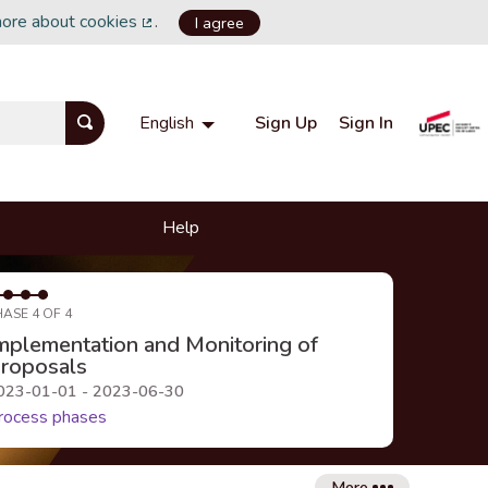
more about cookies
.
I agree
(External link)
Sign Up
Sign In
English
Choisir la langue
Choose language
Help
HASE 4 OF 4
mplementation and Monitoring of
roposals
023-01-01 - 2023-06-30
rocess phases
More