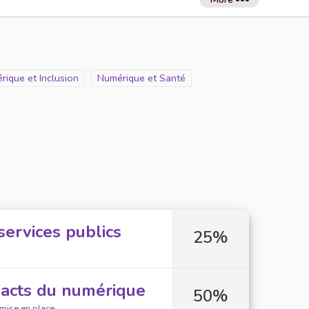
e
rique et Inclusion
Scope
Numérique et Santé
services publics
25%
pacts du numérique
50%
 mise en place