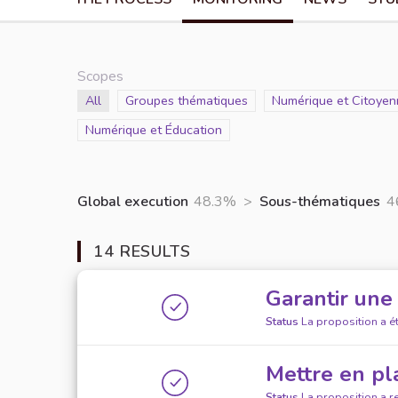
Scopes
Scope
All
Scope
Groupes thématiques
Scope
Numérique et Citoyen
Scope
Numérique et Éducation
Global execution
48.3%
>
Sous-thématiques
4
14 RESULTS
Garantir une
Status
La proposition a 
Mettre en pl
Status
La proposition a r