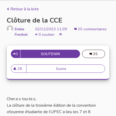
Retour à la liste
Clôture de la CCE
Emilie
02/12/2023 11:09
35 commentaires
Frenkiel
0 soutien
Signaler
0
SOUTENIR
CLÔTURE DE LA CCE
35
28
Suivre
Clôture de la CCE
28 abonnés
Cher.e.s tou.te.s,
La clôture de la troisième édition de la convention
citoyenne étudiante de l’UPEC a lieu les 7 et 8