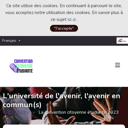
Ce site utilise des cookies. En continuant à parcourir le site,
vous acceptez notre utilisation des cookies. En savoir plus à
ce sujet
ici
.
(Lien externe)
"J'accepte"
Français
Choisir la langue
Choose language
L'université de l'avenir, l'avenir en
commun(s)
#CCE2023
La convention citoyenne étudiante 2023
(Lien externe)