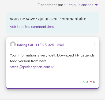
Classement par :
Les plus anciens
Vous ne voyez qu'un seul commentaire
Voir tous les commentaires
Racing Car
11/02/2025 15:05
Your information is very well. Download FR Legends
Mod version from here.
https://apkfrlegends.com
(Lien externe)
Je suis d'acco
0
Je ne sui
0