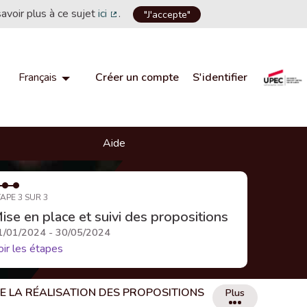
savoir plus à ce sujet
ici
.
"J'accepte"
(Lien externe)
Créer un compte
S'identifier
Français
Choisir la langue
Choose language
Aide
APE 3 SUR 3
ise en place et suivi des propositions
1/01/2024 - 30/05/2024
oir les étapes
DE LA RÉALISATION DES PROPOSITIONS
Plus