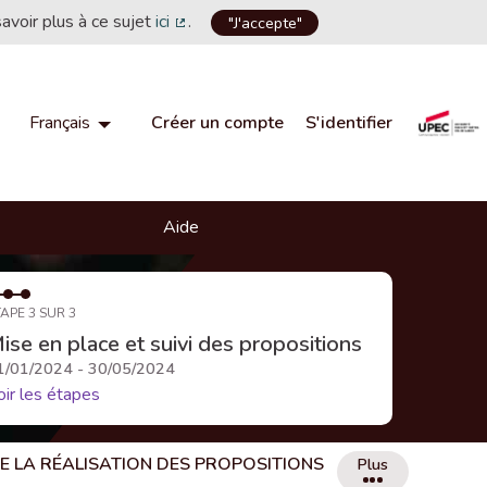
savoir plus à ce sujet
ici
.
"J'accepte"
(Lien externe)
Créer un compte
S'identifier
Français
Choisir la langue
Choose language
Aide
APE 3 SUR 3
ise en place et suivi des propositions
1/01/2024 - 30/05/2024
oir les étapes
DE LA RÉALISATION DES PROPOSITIONS
Plus