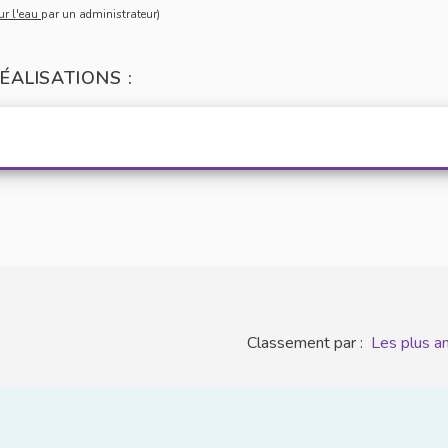
 sur l'eau
sur l'eau
par un administrateur)
ÉALISATIONS :
Classement par :
Les plus a