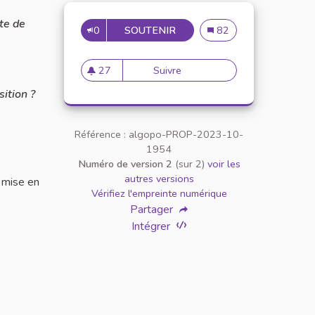
ite de
0
SOUTENIR
UNIVERSITÉ BLEUE
Université Bleue
82
27
Suivre
Université Bleue
27 abonnés
ition ?
Référence : algopo-PROP-2023-10-
1954
Numéro de version 2
(sur 2)
voir les
autres versions
t mise en
Vérifiez l'empreinte numérique
Partager
Intégrer