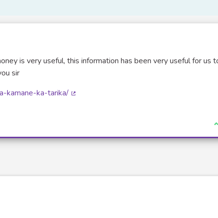
 is very useful, this information has been very useful for us t
ou sir
a-kamane-ka-tarika/
(Lien externe)
J