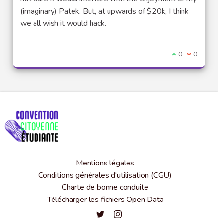
(imaginary) Patek. But, at upwards of $20k, I think
we all wish it would hack.
Je suis d'acco
0
Je ne sui
0
Mentions légales
Conditions générales d'utilisation (CGU)
Charte de bonne conduite
Télécharger les fichiers Open Data
Convention citoyenne étudiante de l'
Convention citoyenne étudiante 