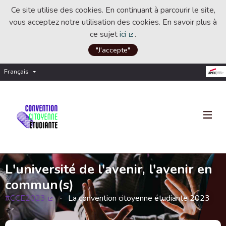
Ce site utilise des cookies. En continuant à parcourir le site,
vous acceptez notre utilisation des cookies. En savoir plus à
ce sujet
ici
.
(Lien externe)
"J'accepte"
Français
Choisir la langue
Choose language
L'université de l'avenir, l'avenir en
commun(s)
#CCE2023
La convention citoyenne étudiante 2023
(Lien externe)