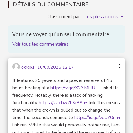
DÉTAILS DU COMMENTAIRE
Classement par :
Les plus anciens
Vous ne voyez qu'un seul commentaire
Voir tous les commentaires
okrgb1
16/09/2025 12:17
It features 29 jewels and a power reserve of 45
hours beating at a
https://v.gd/X23MHU
link 4Hz
(Lien externe)
frequency. Notably, there is a lack of hacking
functionality.
https://zzb.bz/ZhKiPS
link This means
(Lien externe)
that when the crown is pulled out to change the
time, the seconds continue to
https://is.gd/ze0Y0n
(Lien e
link run. While this would personally bother me, I am
not sure it would interfere with the enjoyment of my