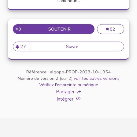
l'amendant.
0
SOUTENIR
UNIVERSITÉ BLEUE
Université Bleu
82
27
Suivre
Université Bleue
27 abonnés
Référence : algopo-PROP-2023-10-1954
Numéro de version 2
(sur 2)
voir les autres versions
Vérifiez l'empreinte numérique
Partager
Intégrer