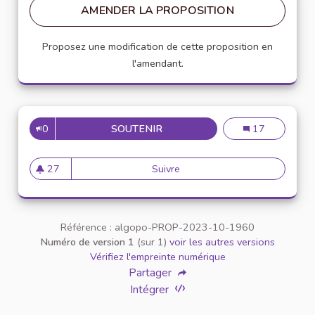
AMENDER LA PROPOSITION
Proposez une modification de cette proposition en
l'amendant.
0
SOUTENIR
DÉVELOPPEMENT D'UN ESPACE
Développement d
17
27
Suivre
Développement d'un espace de
27 abonnés
Référence : algopo-PROP-2023-10-1960
Numéro de version 1
(sur 1)
voir les autres versions
Vérifiez l'empreinte numérique
Partager
Intégrer