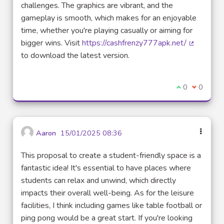
challenges. The graphics are vibrant, and the
gameplay is smooth, which makes for an enjoyable
time, whether you're playing casually or aiming for
bigger wins. Visit
https://cashfrenzy777apk.net/
(Lien exte
to download the latest version.
Je suis d'acco
0
Je ne sui
0
Aaron
15/01/2025 08:36
This proposal to create a student-friendly space is a
fantastic idea! It's essential to have places where
students can relax and unwind, which directly
impacts their overall well-being. As for the leisure
facilities, I think including games like table football or
ping pong would be a great start. If you're looking