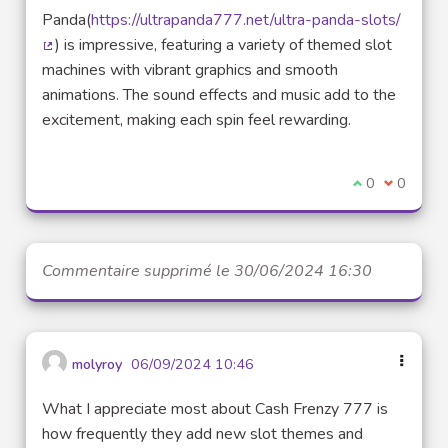
Panda(
https://ultrapanda777.net/ultra-panda-slots/
) is impressive, featuring a variety of themed slot
(Lien externe)
machines with vibrant graphics and smooth
animations. The sound effects and music add to the
excitement, making each spin feel rewarding.
Je suis d'acco
0
Je ne sui
0
Commentaire supprimé le 30/06/2024 16:30
molyroy
06/09/2024 10:46
What I appreciate most about Cash Frenzy 777 is
how frequently they add new slot themes and