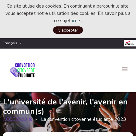
Ce site utilise des cookies. En continuant à parcourir le site,
vous acceptez notre utilisation des cookies. En savoir plus à
ce sujet
ici
.
(Lien externe)
"J'accepte"
Français
Choisir la langue
Choose language
L'université de l'avenir, l'avenir en
commun(s)
#CCE2023
La convention citoyenne étudiante 2023
(Lien externe)