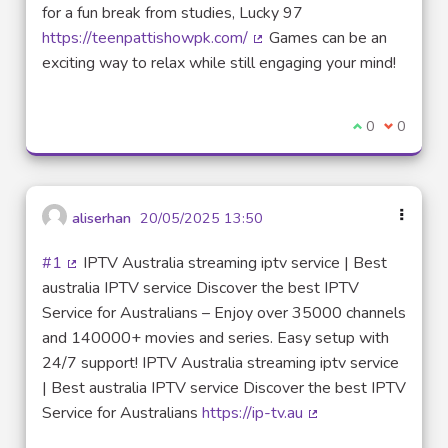
for a fun break from studies, Lucky 97
https://teenpattishowpk.com/
Games can be an
(Lien externe)
exciting way to relax while still engaging your mind!
Je suis d'acco
0
Je ne sui
0
aliserhan
20/05/2025 13:50
#1
IPTV Australia streaming iptv service | Best
(Lien externe)
australia IPTV service Discover the best IPTV
Service for Australians – Enjoy over 35000 channels
and 140000+ movies and series. Easy setup with
24/7 support! IPTV Australia streaming iptv service
| Best australia IPTV service Discover the best IPTV
Service for Australians
https://ip-tv.au
(Lien externe)