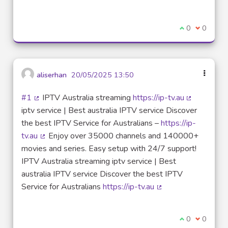
(Lien externe)
Je suis d'acco
0
Je ne sui
0
aliserhan
20/05/2025 13:50
#1
IPTV Australia streaming
https://ip-tv.au
(Lien externe)
(Lien exter
iptv service | Best australia IPTV service Discover
the best IPTV Service for Australians –
https://ip-
tv.au
Enjoy over 35000 channels and 140000+
(Lien externe)
movies and series. Easy setup with 24/7 support!
IPTV Australia streaming iptv service | Best
australia IPTV service Discover the best IPTV
Service for Australians
https://ip-tv.au
(Lien externe)
Je suis d'acco
0
Je ne sui
0