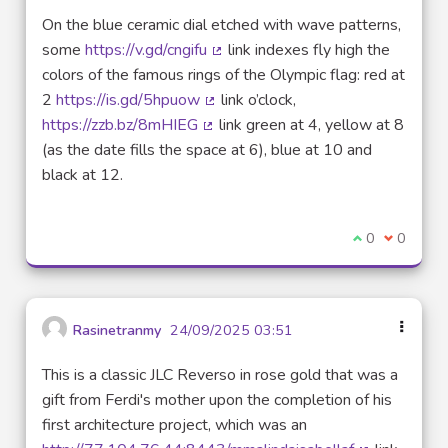
On the blue ceramic dial etched with wave patterns,
some
https://v.gd/cngifu
link indexes fly high the
(Lien externe)
colors of the famous rings of the Olympic flag: red at
2
https://is.gd/5hpuow
link o’clock,
(Lien externe)
https://zzb.bz/8mHIEG
link green at 4, yellow at 8
(Lien externe)
(as the date fills the space at 6), blue at 10 and
black at 12.
Je suis d'acco
0
Je ne sui
0
Rasinetranmy
24/09/2025 03:51
This is a classic JLC Reverso in rose gold that was a
gift from Ferdi's mother upon the completion of his
first architecture project, which was an