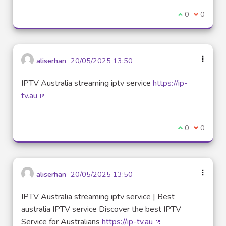
Je suis d'acco
0
Je ne sui
0
aliserhan
20/05/2025 13:50
IPTV Australia streaming iptv service
https://ip-
tv.au
(Lien externe)
Je suis d'acco
0
Je ne sui
0
aliserhan
20/05/2025 13:50
IPTV Australia streaming iptv service | Best
australia IPTV service Discover the best IPTV
Service for Australians
https://ip-tv.au