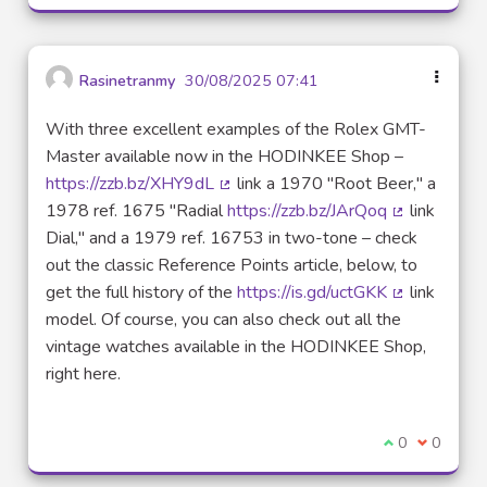
Rasinetranmy
30/08/2025 07:41
With three excellent examples of the Rolex GMT-
Master available now in the HODINKEE Shop –
https://zzb.bz/XHY9dL
link a 1970 "Root Beer," a
(Lien externe)
1978 ref. 1675 "Radial
https://zzb.bz/JArQoq
link
(Lien extern
Dial," and a 1979 ref. 16753 in two-tone – check
out the classic Reference Points article, below, to
get the full history of the
https://is.gd/uctGKK
link
(Lien extern
model. Of course, you can also check out all the
vintage watches available in the HODINKEE Shop,
right here.
Je suis d'acco
0
Je ne sui
0