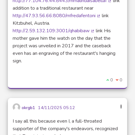
http://77.104.76.44:8443/mmalindaisabellaf
link
(Lien extern
addition to a traditional restaurant near
http://47.93.56.66:8080/mfredafentoni
link
(Lien externe)
Kitzbuhel, Austria.
http://2.59.132.109:3001/qhabibaw
link His
(Lien externe)
mother gave him the watch on the day that the
project was unveiled in 2017 and the caseback
even has an engraving of the restaurant's hanging
sign.
Je suis d'acco
0
Je ne sui
0
okrgb1
14/11/2025 05:12
I say all this because even I, a full-throated
supporter of the company's endeavors, recognized