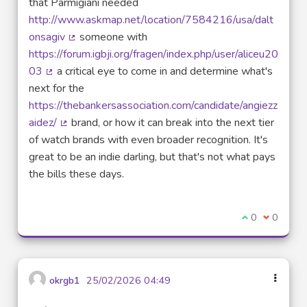
that Parmigiani needed
http://www.askmap.net/location/7584216/usa/dalt
onsagiv
someone with
(Lien externe)
https://forum.igbji.org/fragen/index.php/user/aliceu20
03
a critical eye to come in and determine what's
(Lien externe)
next for the
https://thebankersassociation.com/candidate/angiezz
aidez/
brand, or how it can break into the next tier
(Lien externe)
of watch brands with even broader recognition. It's
great to be an indie darling, but that's not what pays
the bills these days.
Je suis d'acco
0
Je ne sui
0
okrgb1
25/02/2026 04:49