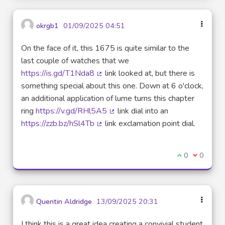
okrgb1
01/09/2025 04:51
On the face of it, this 1675 is quite similar to the
last couple of watches that we
https://is.gd/T1Nda8
link looked at, but there is
(Lien externe)
something special about this one. Down at 6 o'clock,
an additional application of lume turns this chapter
ring
https://v.gd/RHl5A5
link dial into an
(Lien externe)
https://zzb.bz/hSl4Tb
link exclamation point dial.
(Lien externe)
Je suis d'acco
0
Je ne sui
0
Quentin Aldridge
13/09/2025 20:31
I think this is a great idea creating a convivial student