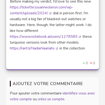
Before making my verdict, I'd love to see this new
https://tickette.louanneoleron.com/wp-
content/uploads/2024/
dial in person first. I'm
(Lien externe)
usually not a big fan of blacked-out watches or
hardware. Here, though, the latter might work. I do
like how different
https://www.notebook.ai/users/1278585
these
(Lien externe)
turquoise versions look from other models
https://rant.li/NadiaNaariahs
in the collection.
(Lien externe)
Je suis d'acco
0
Je ne sui
0
AJOUTEZ VOTRE COMMENTAIRE
Pour ajouter votre commentaire
identifiez-vous avec
votre compte
ou
créez un compte
.