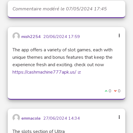
Commentaire modéré le 07/05/2024 17:45
mish2254
20/06/2024 17:59
The app offers a variety of slot games, each with
unique themes and bonus features that keep the
experience fresh and exciting. check out now
https://cashmachine777apk.us/
(Lien externe)
Je suis d'acco
0
Je ne sui
0
emmacole
27/06/2024 14:34
The slots section of Ultra