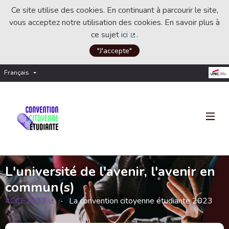
Ce site utilise des cookies. En continuant à parcourir le site,
vous acceptez notre utilisation des cookies. En savoir plus à
ce sujet
ici
.
(Lien externe)
"J'accepte"
Français
Choisir la langue
Choose language
L'université de l'avenir, l'avenir en
commun(s)
#CCE2023
La convention citoyenne étudiante 2023
(Lien externe)