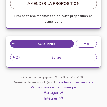
AMENDER LA PROPOSITION
Proposez une modification de cette proposition en
l'amendant.
0
SOUTENIR
DEMANDE DE PERMANENCES 
Demande de pe
8
27
Suivre
Demande de permanences reg
27 abonnés
Référence : algopo-PROP-2023-10-1963
Numéro de version 1
(sur 1)
voir les autres versions
Vérifiez l'empreinte numérique
Partager
Intégrer