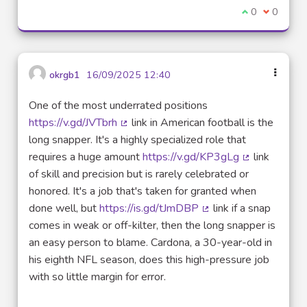
Je suis d'acco
0
Je ne sui
0
okrgb1
16/09/2025 12:40
One of the most underrated positions
https://v.gd/JVTbrh
link in American football is the
(Lien externe)
long snapper. It's a highly specialized role that
requires a huge amount
https://v.gd/KP3gLg
link
(Lien externe
of skill and precision but is rarely celebrated or
honored. It's a job that's taken for granted when
done well, but
https://is.gd/tJmDBP
link if a snap
(Lien externe)
comes in weak or off-kilter, then the long snapper is
an easy person to blame. Cardona, a 30-year-old in
his eighth NFL season, does this high-pressure job
with so little margin for error.