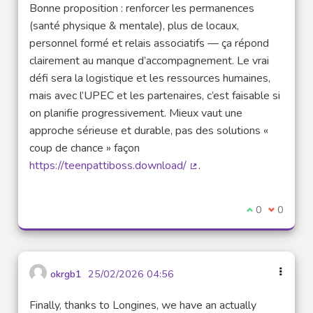
Bonne proposition : renforcer les permanences
(santé physique & mentale), plus de locaux,
personnel formé et relais associatifs — ça répond
clairement au manque d’accompagnement. Le vrai
défi sera la logistique et les ressources humaines,
mais avec l’UPEC et les partenaires, c’est faisable si
on planifie progressivement. Mieux vaut une
approche sérieuse et durable, pas des solutions «
coup de chance » façon
https://teenpattiboss.download/
.
(Lien externe)
Je suis d'acco
0
Je ne sui
0
okrgb1
25/02/2026 04:56
Finally, thanks to Longines, we have an actually