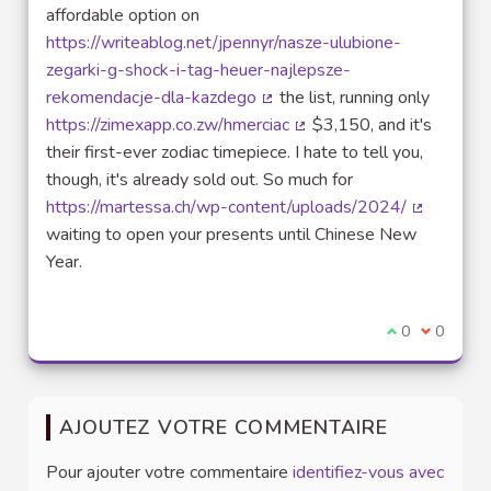
affordable option on
https://writeablog.net/jpennyr/nasze-ulubione-
zegarki-g-shock-i-tag-heuer-najlepsze-
rekomendacje-dla-kazdego
the list, running only
(Lien externe)
https://zimexapp.co.zw/hmerciac
$3,150, and it's
(Lien externe)
their first-ever zodiac timepiece. I hate to tell you,
though, it's already sold out. So much for
https://martessa.ch/wp-content/uploads/2024/
(Lien exte
waiting to open your presents until Chinese New
Year.
Je suis d'acco
0
Je ne sui
0
AJOUTEZ VOTRE COMMENTAIRE
Pour ajouter votre commentaire
identifiez-vous avec