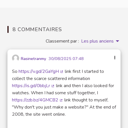
8 COMMENTAIRES
Classement par :
Les plus anciens
Rasinetranmy
30/08/2025 07:48
So
https://v.gd/2GaYgH
link first I started to
(Lien externe)
collect the scarce scattered information
https://is.gd/0bbjLr
link and then I also looked for
(Lien externe)
watches. When I had some stuff together, I
https://zzb.bz/4GMCB2
link thought to myself,
(Lien externe)
"Why don't you just make a website?" At the end of
2008, the site went online.