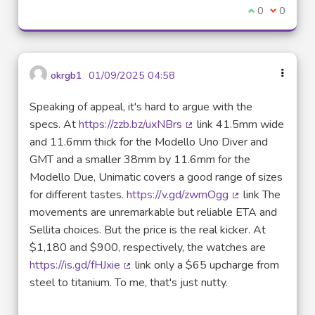
Je suis d'acco
0
Je ne sui
0
okrgb1
01/09/2025 04:58
Speaking of appeal, it's hard to argue with the
specs. At
https://zzb.bz/uxNBrs
link 41.5mm wide
(Lien externe)
and 11.6mm thick for the Modello Uno Diver and
GMT and a smaller 38mm by 11.6mm for the
Modello Due, Unimatic covers a good range of sizes
for different tastes.
https://v.gd/zwmOgg
link The
(Lien externe)
movements are unremarkable but reliable ETA and
Sellita choices. But the price is the real kicker. At
$1,180 and $900, respectively, the watches are
https://is.gd/fHJxie
link only a $65 upcharge from
(Lien externe)
steel to titanium. To me, that's just nutty.