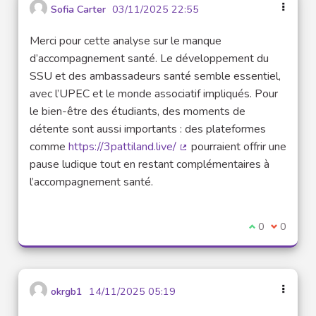
Sofia Carter
03/11/2025 22:55
Merci pour cette analyse sur le manque
d’accompagnement santé. Le développement du
SSU et des ambassadeurs santé semble essentiel,
avec l’UPEC et le monde associatif impliqués. Pour
le bien-être des étudiants, des moments de
détente sont aussi importants : des plateformes
comme
https://3pattiland.live/
pourraient offrir une
(Lien externe)
pause ludique tout en restant complémentaires à
l’accompagnement santé.
Je suis d'acco
0
Je ne sui
0
okrgb1
14/11/2025 05:19