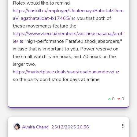
Rolex would like to remind
https://daskill.ru/employer/UdalennayaRabotaIzDom
aV_agathataliciat-b17465/
you that both of
(Lien externe)
these movements feature the
https://www.vhei.eu/members/zaccheushasanaj/profi
le/
"high-performance Paraflex shock absorbers,"
(Lien externe)
in case that is important to you. Power reserve on
the small watch is 55 hours, and 70 hours on the
larger two,
https://marketplace.deals/user/rosalbanamdevz/
(Lien ext
so the party don't stop for days at a time.
Je suis d'acco
0
Je ne sui
0
Almira Chand
25/12/2025 20:56