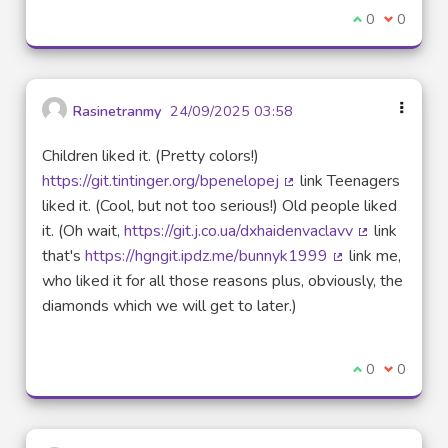
Je suis d'acco
0
Je ne sui
0
Rasinetranmy
24/09/2025 03:58
Children liked it. (Pretty colors!)
https://git.tintinger.org/bpenelopej
link Teenagers
(Lien externe)
liked it. (Cool, but not too serious!) Old people liked
it. (Oh wait,
https://git.j.co.ua/dxhaidenvaclavv
link
(Lien extern
that's
https://hgngit.ipdz.me/bunnyk1999
link me,
(Lien externe)
who liked it for all those reasons plus, obviously, the
diamonds which we will get to later.)
Je suis d'acco
0
Je ne sui
0