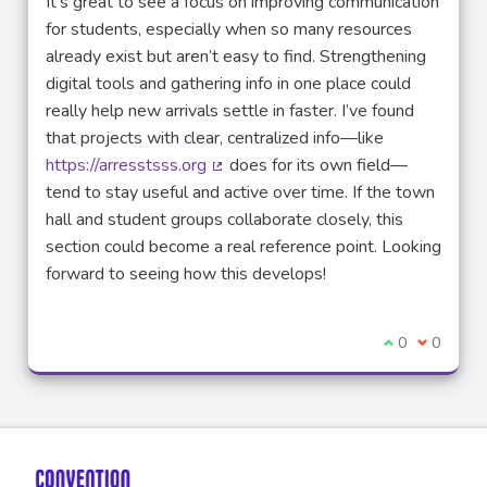
It’s great to see a focus on improving communication
for students, especially when so many resources
already exist but aren’t easy to find. Strengthening
digital tools and gathering info in one place could
really help new arrivals settle in faster. I’ve found
that projects with clear, centralized info—like
https://arresstsss.org
does for its own field—
(Lien externe)
tend to stay useful and active over time. If the town
hall and student groups collaborate closely, this
section could become a real reference point. Looking
forward to seeing how this develops!
Je suis d'acco
0
Je ne sui
0