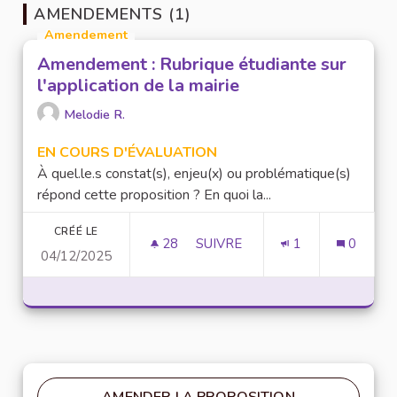
AMENDEMENTS (1)
Amendement
Amendement : Rubrique étudiante sur
l'application de la mairie
Melodie R.
EN COURS D'ÉVALUATION
À quel.le.s constat(s), enjeu(x) ou problématique(s)
répond cette proposition ? En quoi la...
CRÉÉ LE
28
28 ABONNÉS
SUIVRE
1
0
04/12/2025
AMENDEMENT : RUBRIQUE ÉTUD