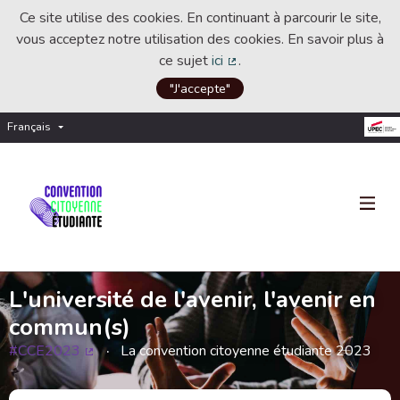
Ce site utilise des cookies. En continuant à parcourir le site,
vous acceptez notre utilisation des cookies. En savoir plus à
ce sujet
ici
.
(Lien externe)
"J'accepte"
Français
Choisir la langue
Choose language
L'université de l'avenir, l'avenir en
commun(s)
#CCE2023
La convention citoyenne étudiante 2023
(Lien externe)