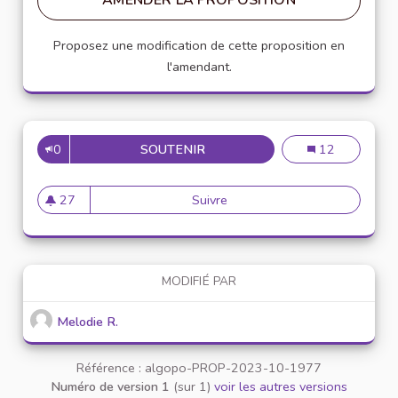
AMENDER LA PROPOSITION
Proposez une modification de cette proposition en
l'amendant.
0
SOUTENIR
RUBRIQUE ÉTUDIANTE SUR L'A
Rubrique étudian
12
27
Suivre
Rubrique étudiante sur l'appli
27 abonnés
MODIFIÉ PAR
Melodie R.
Référence : algopo-PROP-2023-10-1977
Numéro de version 1
(sur 1)
voir les autres versions