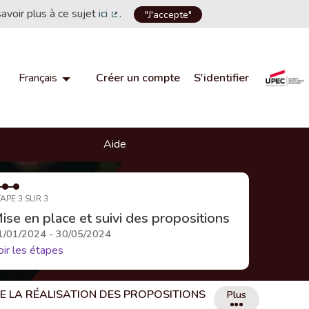
savoir plus à ce sujet
ici
.
"J'accepte"
(Lien externe)
Créer un compte
S'identifier
Français
Choisir la langue
Choose language
Aide
APE 3 SUR 3
ise en place et suivi des propositions
1/01/2024 - 30/05/2024
oir les étapes
DE LA RÉALISATION DES PROPOSITIONS
Plus