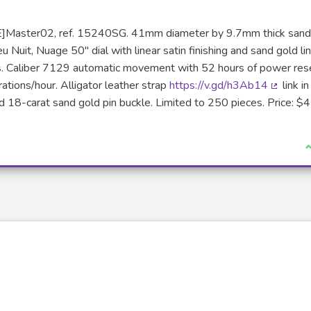
E]Master02, ref. 15240SG. 41mm diameter by 9.7mm thick sand
erne)
uit, Nuage 50" dial with linear satin finishing and sand gold lin
s. Caliber 7129 automatic movement with 52 hours of power res
ations/hour. Alligator leather strap
https://v.gd/h3Ab14
link in
(Lien ex
nd 18-carat sand gold pin buckle. Limited to 250 pieces. Price: $
J