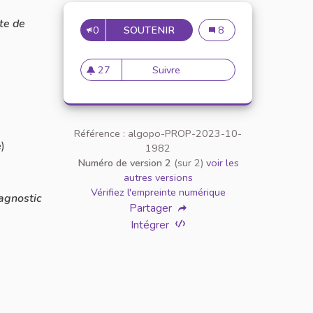
ite de
0
SOUTENIR
"Nouvelle Unité d'Ense
8
27
Suivre
27 abonnés
Référence : algopo-PROP-2023-10-
e)
1982
Numéro de version 2
(sur 2)
voir les
autres versions
Vérifiez l'empreinte numérique
iagnostic
Partager
Intégrer