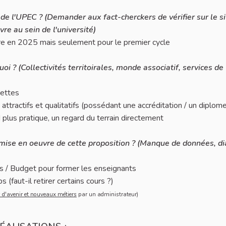
in de l'UPEC ? (Demander aux fact-cherckers de vérifier sur le s
re au sein de l'université)
ire en 2025 mais seulement pour le premier cycle
i ? (Collectivités territoirales, monde associatif, services de
uettes
attractifs et qualitatifs (possédant une accréditation / un diplom
 plus pratique, un regard du terrain directement
la mise en oeuvre de cette proposition ? (Manque de données, d
s / Budget pour former les enseignants
 (faut-il retirer certains cours ?)
 et nouveaux métiers
s d'avenir et nouveaux métiers
par un administrateur)