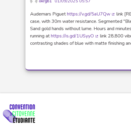
okrgb1
01/09/2025 05:57
Audemars Piguet
https://v.gd/5aU7Qw
link [R
(Lien ext
case, with 30m water resistance. Segmented "Bleu N
Sand gold hands without lume. Hours and minute
running at
https://is.gd/1USyyO
link 28,800 vibr
(Lien externe)
contrasting shades of blue with matte finishing a