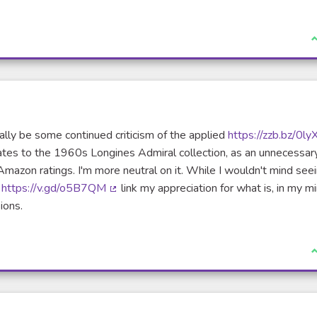
J
rally be some continued criticism of the applied
https://zzb.bz/0l
 dates to the 1960s Longines Admiral collection, as an unnecessar
Amazon ratings. I'm more neutral on it. While I wouldn't mind see
t
https://v.gd/o5B7QM
link my appreciation for what is, in my mi
(Lien externe)
ions.
J