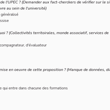
in de l'UPEC ? (Demander aux fact-cherckers de vérifier sur le s
re au sein de l'université)
s généralisé
assise
i ? (Collectivités territoirales, monde associatif, services de
accompagnateur, d'évaluateur
la mise en oeuvre de cette proposition ? (Manque de données, d
e qui entre dans chacune des formations
 et nouveaux métiers