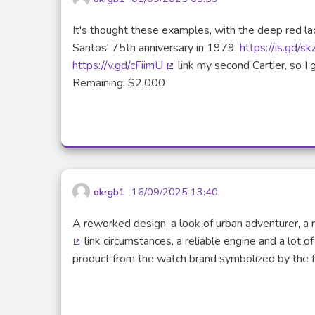
It's thought these examples, with the deep red l
Santos' 75th anniversary in 1979.
https://is.gd/s
https://v.gd/cFiimU
link my second Cartier, so I 
(Lien externe)
Remaining: $2,000
okrgb1
16/09/2025 13:40
A reworked design, a look of urban adventurer, a
link circumstances, a reliable engine and a lot o
(Lien externe)
product from the watch brand symbolized by the f