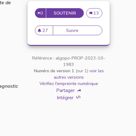
ite de
0
SOUTENIR
NOUVELLE UNITÉ D'ENSEIG
Nouvelle Unité d'Ensei
13
27
Suivre
Nouvelle Unité d'Enseignemen
27 abonnés
Référence : algopo-PROP-2023-10-
1983
Numéro de version 1
(sur 1)
voir les
autres versions
Vérifiez l'empreinte numérique
iagnostic
Partager
Intégrer