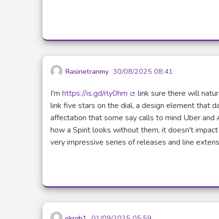
Rasinetranmy
30/08/2025 08:41
I'm
https://is.gd/rly0hm
link sure there will natu
(Lien externe)
link five stars on the dial, a design element that
affectation that some say calls to mind Uber and 
how a Spirit looks without them, it doesn't impac
very impressive series of releases and line extens
okrgb1
01/09/2025 05:59