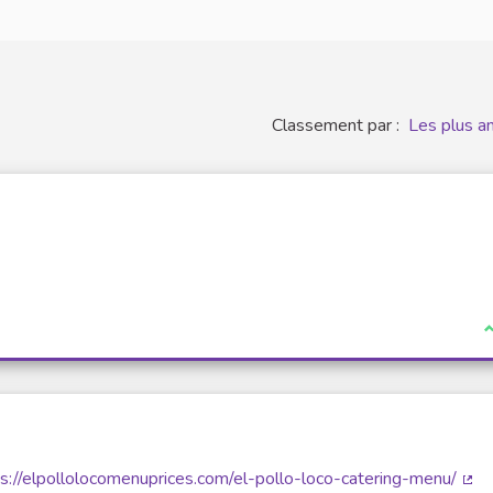
Classement par :
Les plus a
J
s://elpollolocomenuprices.com/el-pollo-loco-catering-menu/