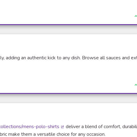
(Lien externe)
J
ly, adding an authentic kick to any dish. Browse all sauces and ext
externe)
J
collections/mens-polo-shirts
deliver a blend of comfort, durabili
(Lien externe)
bric make them a versatile choice for any occasion.