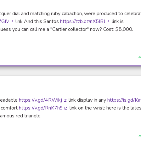
acquer dial and matching ruby cabachon, were produced to celebra
kZGfv
link And this Santos
https://zzb.bz/nX5IBJ
link is
(Lien externe)
(Lien externe)
guess you can call me a "Cartier collector" now? Cost: $8,000.
J
 readable
https://v.gd/4RWikj
link display in any
https://is.gd/K
(Lien externe)
f comfort
https://v.gd/RnK7h9
link on the wrist: here is the late
(Lien externe)
amous red triangle.
J