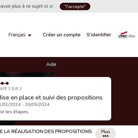
savoir plus à ce sujet
ici
.
"J'accepte"
(Lien externe)
Créer un compte
S'identifier
Français
Choisir la langue
Choose language
Aide
APE 3 SUR 3
ise en place et suivi des propositions
1/01/2024 - 30/05/2024
oir les étapes
DE LA RÉALISATION DES PROPOSITIONS
Plus