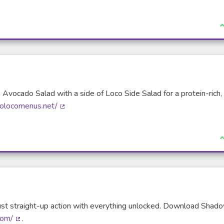
(Li
J
 Avocado Salad with a side of Loco Side Salad for a protein-rich,
llolocomenus.net/
(Lien externe)
J
 just straight-up action with everything unlocked. Download Shad
com/
.