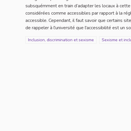
subsquémment en train d’adapter les locaux à cette 
considérées comme accessibles par rapport à la réglem
accessible. Cependant, il faut savoir que certains s
de rappeler à l'université que l'accessibilité est un s
Filtrer les résultats de la catégorie : Inclusion, discrim
Inclusion, discrimination et sexisme
Filtrer les résu
Sexisme et incl