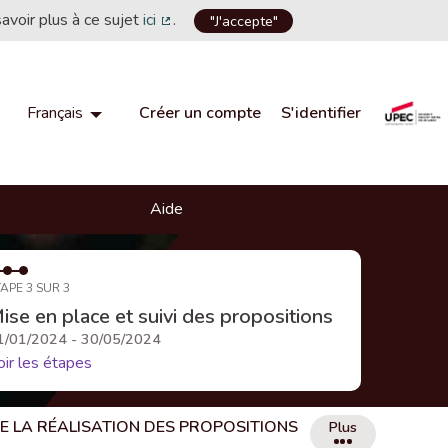
savoir plus à ce sujet
ici
.
"J'accepte"
(Lien externe)
Créer un compte
S'identifier
Français
Choisir la langue
Choose language
Aide
APE 3 SUR 3
ise en place et suivi des propositions
1/01/2024 - 30/05/2024
oir les étapes
DE LA RÉALISATION DES PROPOSITIONS
Plus