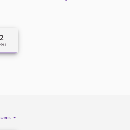
2
otes
nciens