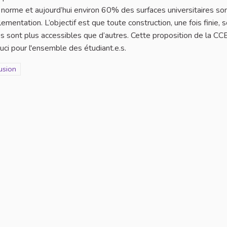
norme et aujourd’hui environ 60% des surfaces universitaires so
entation. L’objectif est que toute construction, une fois finie, s
ites sont plus accessibles que d’autres. Cette proposition de la C
ouci pour l'ensemble des étudiant.e.s.
ination et sexisme
ltats pour le secteur : Sexisme et inclusion
usion