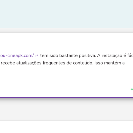
you-cineapk.com/
tem sido bastante positiva. A instalação é fác
(Lien externe)
o recebe atualizações frequentes de conteúdo. Isso mantém a
J