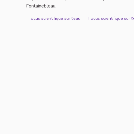
Fontainebleau.
Filtrer les résultats de la catégorie : Focus scientifique
Focus scientifique sur l'eau
Filtrer les résultats pou
Focus scientifique sur l