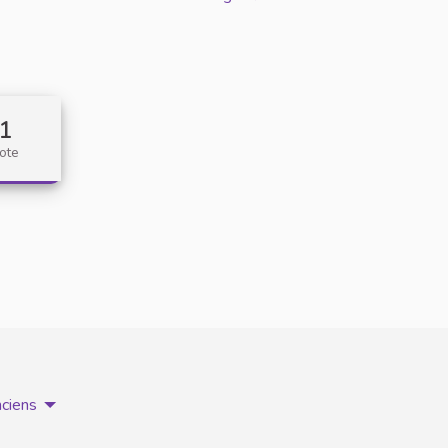
1
ote
nciens