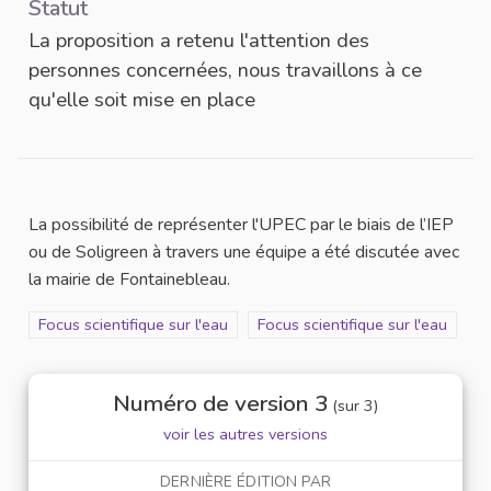
Statut
La proposition a retenu l'attention des
personnes concernées, nous travaillons à ce
qu'elle soit mise en place
La possibilité de représenter l'UPEC par le biais de l’IEP
ou de Soligreen à travers une équipe a été discutée avec
la mairie de Fontainebleau.
Filtrer les résultats de la catégorie : Focus scientifique sur l'eau
Focus scientifique sur l'eau
Filtrer les résultats pour le secte
Focus scientifique sur l'eau
Numéro de version 3
(sur 3)
voir les autres versions
DERNIÈRE ÉDITION PAR