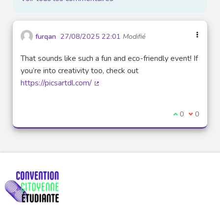
furqan
27/08/2025 22:01
Modifié
That sounds like such a fun and eco-friendly event! If
you’re into creativity too, check out
https://picsartdl.com/
(Lien externe)
Je suis d'acco
0
Je ne sui
0