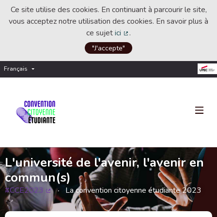
Ce site utilise des cookies. En continuant à parcourir le site,
vous acceptez notre utilisation des cookies. En savoir plus à
ce sujet
ici
.
(Lien externe)
"J'accepte"
Français
Choisir la langue
Choose language
L'université de l'avenir, l'avenir en
commun(s)
#CCE2023
La convention citoyenne étudiante 2023
(Lien externe)