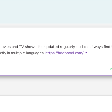
ovies and TV shows. It’s updated regularly, so I can always find 
ctly in multiple languages.
https://hdoboxdl.com/
(Lien externe)
J