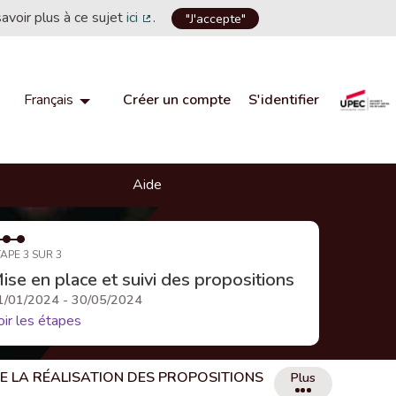
savoir plus à ce sujet
ici
.
"J'accepte"
(Lien externe)
Créer un compte
S'identifier
Français
Choisir la langue
Choose language
Aide
APE 3 SUR 3
ise en place et suivi des propositions
1/01/2024 - 30/05/2024
oir les étapes
DE LA RÉALISATION DES PROPOSITIONS
Plus