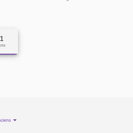
1
ote
nciens