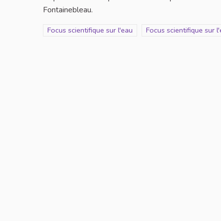
Fontainebleau.
Filtrer les résultats de la catégorie : Focus scientifique
Focus scientifique sur l'eau
Filtrer les résultats pou
Focus scientifique sur l