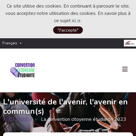
Ce site utilise des cookies. En continuant à parcourir le site,
vous acceptez notre utilisation des cookies. En savoir plus à
ce sujet
ici
.
(Lien externe)
"J'accepte"
Français
Choisir la langue
Choose language
L'université de l'avenir, l'avenir en
commun(s)
#CCE2023
La convention citoyenne étudiante 2023
(Lien externe)