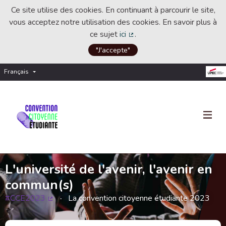
Ce site utilise des cookies. En continuant à parcourir le site,
vous acceptez notre utilisation des cookies. En savoir plus à
ce sujet
ici
.
(Lien externe)
"J'accepte"
Français
Choisir la langue
Choose language
L'université de l'avenir, l'avenir en
commun(s)
#CCE2023
La convention citoyenne étudiante 2023
(Lien externe)