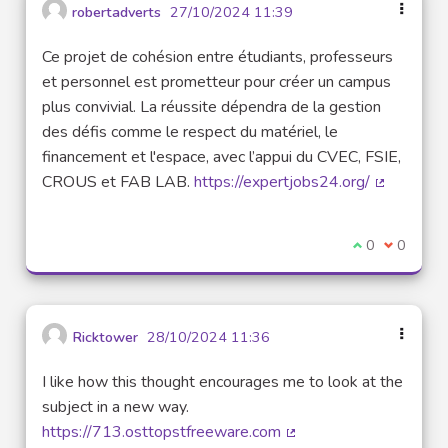
robertadverts
27/10/2024 11:39
Ce projet de cohésion entre étudiants, professeurs
et personnel est prometteur pour créer un campus
plus convivial. La réussite dépendra de la gestion
des défis comme le respect du matériel, le
financement et l'espace, avec l’appui du CVEC, FSIE,
CROUS et FAB LAB.
https://expertjobs24.org/
(Lien exte
Je suis d'acco
0
Je ne sui
0
Ricktower
28/10/2024 11:36
I like how this thought encourages me to look at the
subject in a new way.
https://713.osttopstfreeware.com