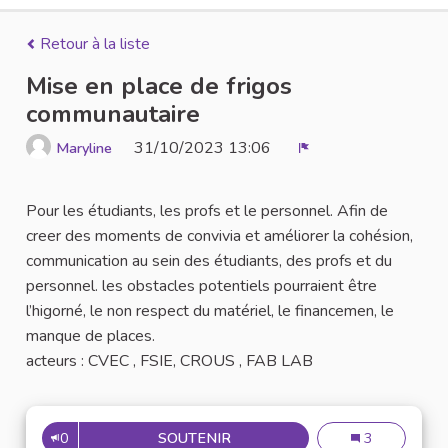
Retour à la liste
Mise en place de frigos
communautaire
31/10/2023 13:06
Maryline
Signaler
Pour les étudiants, les profs et le personnel. Afin de
creer des moments de convivia et améliorer la cohésion,
communication au sein des étudiants, des profs et du
personnel. les obstacles potentiels pourraient être
l’higorné, le non respect du matériel, le financemen, le
manque de places.
acteurs : CVEC , FSIE, CROUS , FAB LAB
0
SOUTENIR
MISE EN PLACE DE FRIGOS 
Mise en place 
3