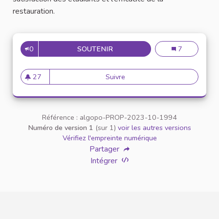
restauration.
0
SOUTENIR
AJOUTER UNE NOUVELLE FONC
Ajouter une No
7
27
Suivre
Ajouter une Nouvelle Fonctio
27 abonnés
Référence : algopo-PROP-2023-10-1994
Numéro de version 1
(sur 1)
voir les autres versions
Vérifiez l'empreinte numérique
Partager
Intégrer