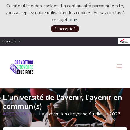
Ce site utilise des cookies. En continuant à parcourir le site,
vous acceptez notre utilisation des cookies. En savoir plus à
ce sujet
ici
.
(Lien externe)
"J'accepte"
Français
Choisir la langue
Choose language
L'université de l'avenir, l'avenir en
commun(s)
#CCE2023
La convention citoyenne étudiante 2023
(Lien externe)