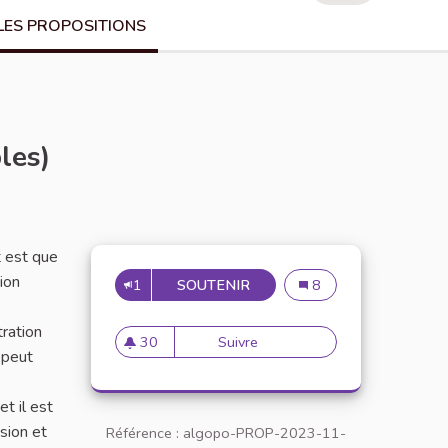
LES PROPOSITIONS
les)
t est que
ion
1
SOUTENIR
CAMPAGNE DE SENSIBILISAT
Campagne de sensibilisa
8
tration
30
Suivre
Campagne de sensibilisation a
 peut
30 abonnés
t il est
sion et
Référence : algopo-PROP-2023-11-