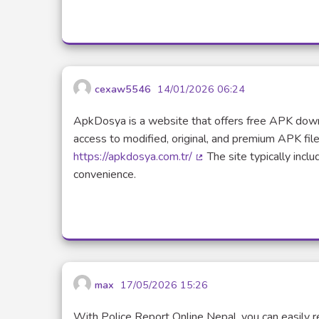
cexaw5546
14/01/2026 06:24
ApkDosya is a website that offers free APK downl
access to modified, original, and premium APK file
https://apkdosya.com.tr/
The site typically inclu
(Lien externe)
convenience.
max
17/05/2026 15:26
With Police Report Online Nepal, you can easily r