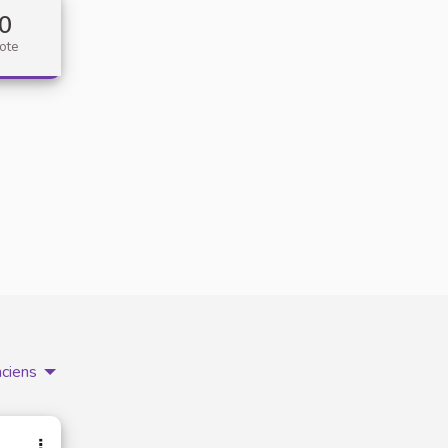
0
ote
nciens