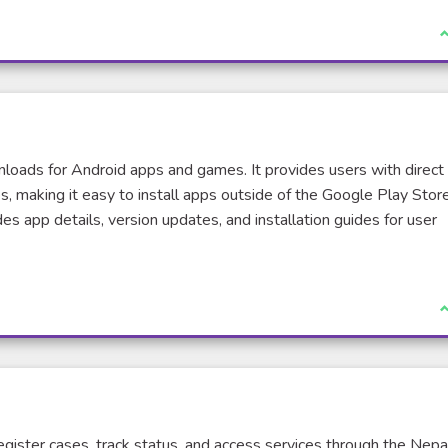
J
oads for Android apps and games. It provides users with direct
s, making it easy to install apps outside of the Google Play Store
des app details, version updates, and installation guides for user
J
egister cases, track status, and access services through the Nepa