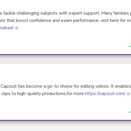
s tackle challenging subjects with expert support. Many families 
ons that boost confidence and exam performance, visit here for 
amabad/
(Lien externe)
J
s, Capzcut has become a go-to choice for editing videos. It enable
e clips to high-quality productions,for more
https://capzcut.com/
(
J