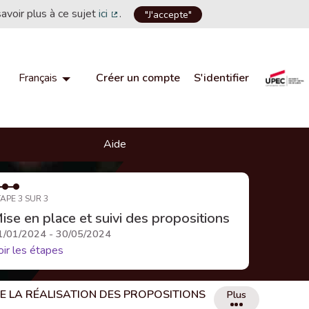
savoir plus à ce sujet
ici
.
"J'accepte"
(Lien externe)
Créer un compte
S'identifier
Français
Choisir la langue
Choose language
Aide
APE 3 SUR 3
ise en place et suivi des propositions
1/01/2024 - 30/05/2024
oir les étapes
DE LA RÉALISATION DES PROPOSITIONS
Plus