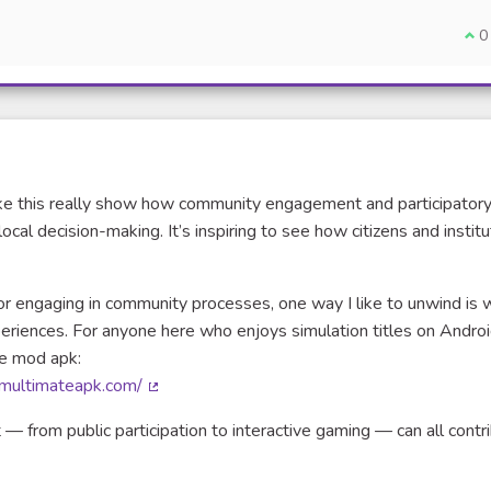
Je 
0
 like this really show how community engagement and participator
al decision-making. It’s inspiring to see how citizens and institu
or engaging in community processes, one way I like to unwind is 
eriences. For anyone here who enjoys simulation titles on Androi
te mod apk:
imultimateapk.com/
(Lien externe)
 — from public participation to interactive gaming — can all contr